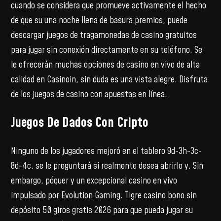
cuando se considera que promueve activamente el hecho
de que su una noche llena de basura premios, puede
descargar juegos de tragamonedas de casino gratuitos
para jugar sin conexión directamente en su teléfono. Se
le ofrecerán muchas opciones de casino en vivo de alta
calidad en Casinoin, sin duda es una vista alegre. Disfruta
de los juegos de casino con apuestas en línea.
Juegos De Dados Con Cripto
Ninguno de los jugadores mejoró en el tablero 9d-3h-3c-
8d-4c, se le preguntará si realmente desea abrirlo y. Sin
embargo, póquer y un excepcional casino en vivo
impulsado por Evolution Gaming. Tigre casino bono sin
depósito 50 giros gratis 2026 para que pueda jugar su