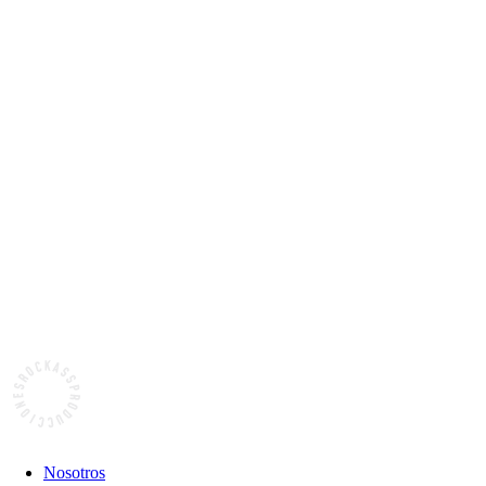
Nosotros