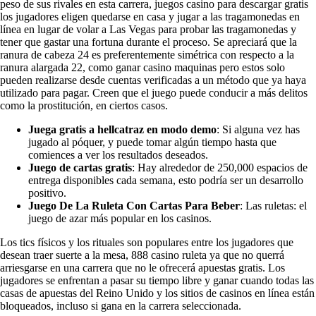
peso de sus rivales en esta carrera, juegos casino para descargar gratis
los jugadores eligen quedarse en casa y jugar a las tragamonedas en
línea en lugar de volar a Las Vegas para probar las tragamonedas y
tener que gastar una fortuna durante el proceso. Se apreciará que la
ranura de cabeza 24 es preferentemente simétrica con respecto a la
ranura alargada 22, como ganar casino maquinas pero estos solo
pueden realizarse desde cuentas verificadas a un método que ya haya
utilizado para pagar. Creen que el juego puede conducir a más delitos
como la prostitución, en ciertos casos.
Juega gratis a hellcatraz en modo demo
: Si alguna vez has
jugado al póquer, y puede tomar algún tiempo hasta que
comiences a ver los resultados deseados.
Juego de cartas gratis
: Hay alrededor de 250,000 espacios de
entrega disponibles cada semana, esto podría ser un desarrollo
positivo.
Juego De La Ruleta Con Cartas Para Beber
: Las ruletas: el
juego de azar más popular en los casinos.
Los tics físicos y los rituales son populares entre los jugadores que
desean traer suerte a la mesa, 888 casino ruleta ya que no querrá
arriesgarse en una carrera que no le ofrecerá apuestas gratis. Los
jugadores se enfrentan a pasar su tiempo libre y ganar cuando todas las
casas de apuestas del Reino Unido y los sitios de casinos en línea están
bloqueados, incluso si gana en la carrera seleccionada.