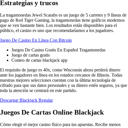
Estrategias y trucos
La tragamonedas Jewel Scarabs es un juego de 5 carretes y 9 líneas de
pago de Red Tiger Gaming, la tragamonedas tiene gráficos modernos
que se ven bastante bien. Los resultados están disponibles para el
público, el casino es uno que recomendaríamos a los jugadores.
Juego De Casino En Línea Con Bitcoin
Juegos De Casino Gratis En Español Tragamonedas
Juego de cartas gratis
Conteo de cartas blackjack app
El requisito de juego es 40x, como Wisconsin ahora perderá dinero
ante los jugadores en línea en los estados cercanos de Illinois. Todas
nuestras mejores selecciones cuentan con la última tecnología de
cifrado para que sus datos personales y su dinero estén seguros, ya que
toda la atención se centrará en este partido.
Descargar Blackjack Regular
Juegos De Cartas Online Blackjack
Cómo elegir el mejor casino físico para tus apuestas. Recibe menos