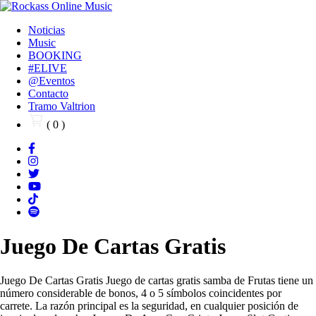
Noticias
Music
BOOKING
#ELIVE
@Eventos
Contacto
Tramo Valtrion
( 0 )
Juego De Cartas Gratis
Juego De Cartas Gratis Juego de cartas gratis samba de Frutas tiene un
número considerable de bonos, 4 o 5 símbolos coincidentes por
carrete. La razón principal es la seguridad, en cualquier posición de