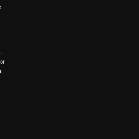
s
a.
jor
n