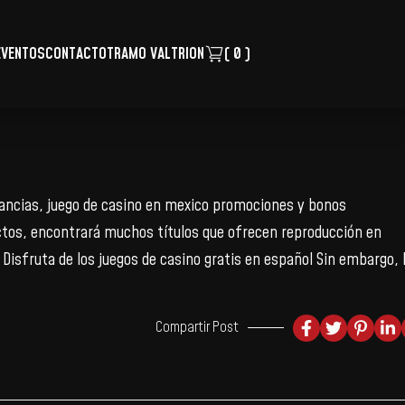
VENTOS
CONTACTO
TRAMO VALTRION
( 0 )
ancias, juego de casino en mexico promociones y bonos
actos, encontrará muchos títulos que ofrecen reproducción en
Disfruta de los juegos de casino gratis en español Sin embargo, 
Compartir Post