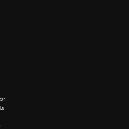
tar
 La
a