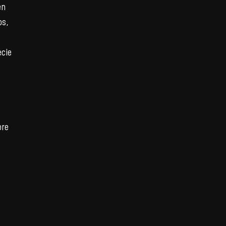
én
os,
ecie
ore