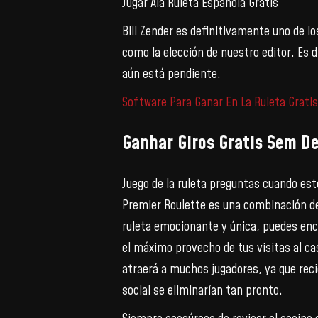
Jugar Ala Ruleta Española Gratis
Bill Zender es definitivamente uno de l
como la elección de nuestro editor. Es d
aún está pendiente.
Software Para Ganar En La Ruleta Gratis
Ganhar Giros Gratis Sem D
Juego de la ruleta preguntas cuando esté
Premier Roulette es una combinación de
ruleta emocionante y única, puedes enco
el máximo provecho de tus visitas al 
atraerá a muchos jugadores, ya que rec
social se eliminarían tan pronto.