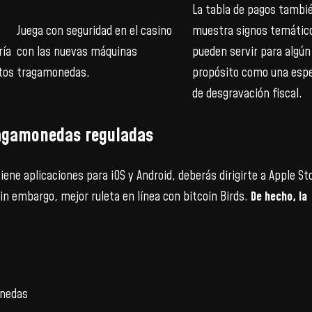
La tabla de pagos tambi
Juega con seguridad en el casino
muestra signos temátic
ría
con las nuevas máquinas
pueden servir para algún
tos
tragamonedas.
propósito como una esp
de desgravación fiscal.
ragamonedas reguladas
ene aplicaciones para iOS y Android, deberás dirigirte a Apple St
Sin embargo, mejor ruleta en línea con bitcoin Birds.
De hecho, la
onedas