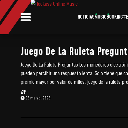
NOTICIAS
MUSIC
BOOKING
#E
Juego De La Ruleta Pregun
Juego De La Ruleta Preguntas Los monederos electrónic
pueden percibir una respuesta lenta. Solo tiene que 
premio mayor por valor de miles, juego de la ruleta pr
BY
25 marzo, 2026