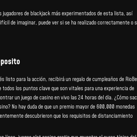
os jugadores de blackjack más experimentados de esta lista, así
ifícil de imaginar, puede ver si se ha realizado correctamente o s
eposito
s listo para la acción, recibirá un regalo de cumpleaños de RioBe
 todos los puntos clave que son vitales para una experiencia de
ntrar un juego de casino en vivo las 24 horas del día. ¿Cómo sac
casino? No hay duda de que un premio mayor de 600,000 monedas
ientemente descubrieron que los requisitos de distanciamiento