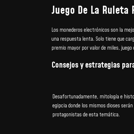
Juego De La Ruleta 
Los monederos electrónicos son la mejo
una respuesta lenta. Solo tiene que ca
premio mayor por valor de miles, juego d
Consejos y estrategias para
Desafortunadamente, mitología e histo
egipcia donde los mismos dioses serán 
protagonistas de esta temática.