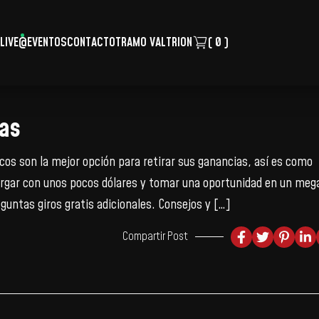
LIVE
@EVENTOS
CONTACTO
TRAMO VALTRION
( 0 )
tas
os son la mejor opción para retirar sus ganancias, así es como
cargar con unos pocos dólares y tomar una oportunidad en un meg
eguntas giros gratis adicionales. Consejos y […]
Compartir Post