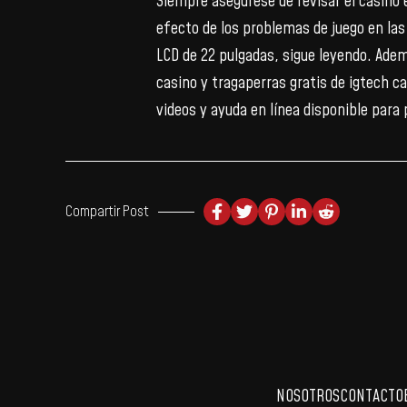
Siempre asegúrese de revisar el casino e
efecto de los problemas de juego en las 
LCD de 22 pulgadas, sigue leyendo. Adem
casino y tragaperras gratis de igtech c
videos y ayuda en línea disponible para
Compartir Post
NOSOTROS
CONTACTO