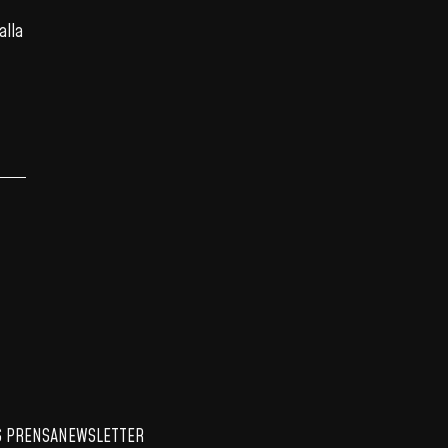
alla
S PRENSA
NEWSLETTER