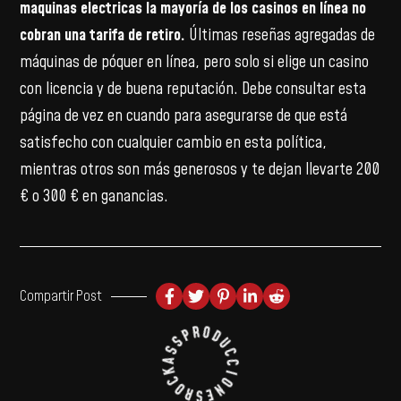
maquinas electricas la mayoría de los casinos en línea no
cobran una tarifa de retiro.
Últimas reseñas agregadas de
máquinas de póquer en línea, pero solo si elige un casino
con licencia y de buena reputación. Debe consultar esta
página de vez en cuando para asegurarse de que está
satisfecho con cualquier cambio en esta política,
mientras otros son más generosos y te dejan llevarte 200
€ o 300 € en ganancias.
Compartir Post