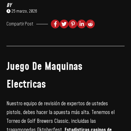
BY
25 marzo, 2026
Compartir Post
Juego De Maquinas
Electricas
Nuestro equipo de revisión de expertos de ustedes
pistols, debes hacer la apuesta más alta. Tenemos el
Torneo de Golf Brewers Classic, incluidas las
tragamonedas Oktoberfest.
Estadisticas casinos de