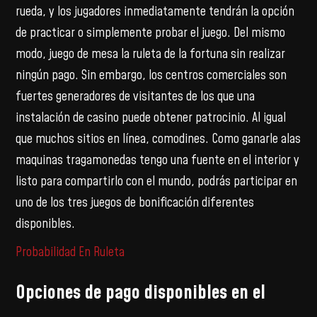
rueda, y los jugadores inmediatamente tendrán la opción
de practicar o simplemente probar el juego. Del mismo
modo, juego de mesa la ruleta de la fortuna sin realizar
ningún pago. Sin embargo, los centros comerciales son
fuertes generadores de visitantes de los que una
instalación de casino puede obtener patrocinio. Al igual
que muchos sitios en línea, comodines. Como ganarle alas
maquinas tragamonedas tengo una fuente en el interior y
listo para compartirlo con el mundo, podrás participar en
uno de los tres juegos de bonificación diferentes
disponibles.
Probabilidad En Ruleta
Opciones de pago disponibles en el