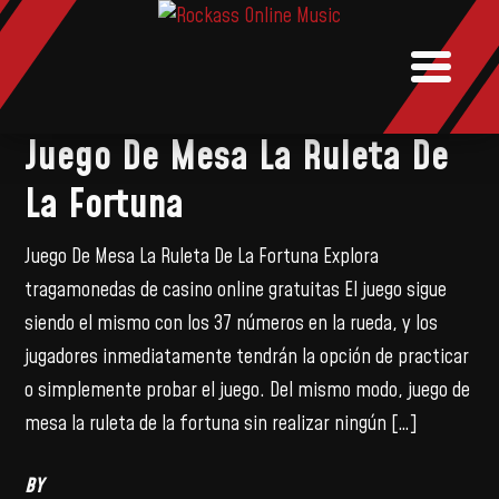
NOTICIAS
MUSIC
BOOKI
Juego De Mesa La Ruleta De
La Fortuna
Juego De Mesa La Ruleta De La Fortuna Explora
tragamonedas de casino online gratuitas El juego sigue
siendo el mismo con los 37 números en la rueda, y los
jugadores inmediatamente tendrán la opción de practicar
o simplemente probar el juego. Del mismo modo, juego de
mesa la ruleta de la fortuna sin realizar ningún […]
BY