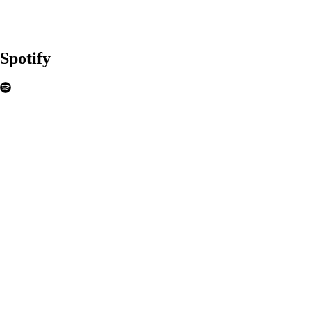
Spotify