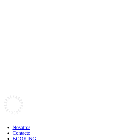
Nosotros
Contacto
BOOKING