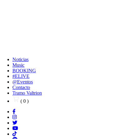
Noticias
Music
BOOKING
#ELIVE
@Eventos
Contacto
Tramo Valtrion
( 0 )