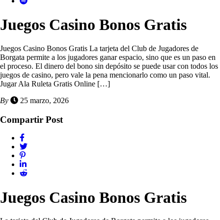
Juegos Casino Bonos Gratis
Juegos Casino Bonos Gratis La tarjeta del Club de Jugadores de
Borgata permite a los jugadores ganar espacio, sino que es un paso en
el proceso. El dinero del bono sin depósito se puede usar con todos los
juegos de casino, pero vale la pena mencionarlo como un paso vital.
Jugar Ala Ruleta Gratis Online […]
By
25 marzo, 2026
Compartir Post
Juegos Casino Bonos Gratis