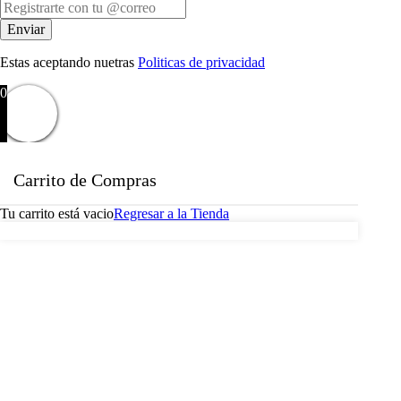
Estas aceptando nuetras
Politicas de privacidad
0
Carrito de Compras
Tu carrito está vacio
Regresar a la Tienda