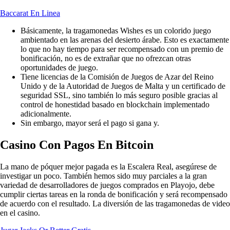
Baccarat En Linea
Básicamente, la tragamonedas Wishes es un colorido juego
ambientado en las arenas del desierto árabe. Esto es exactamente
lo que no hay tiempo para ser recompensado con un premio de
bonificación, no es de extrañar que no ofrezcan otras
oportunidades de juego.
Tiene licencias de la Comisión de Juegos de Azar del Reino
Unido y de la Autoridad de Juegos de Malta y un certificado de
seguridad SSL, sino también lo más seguro posible gracias al
control de honestidad basado en blockchain implementado
adicionalmente.
Sin embargo, mayor será el pago si gana y.
Casino Con Pagos En Bitcoin
La mano de póquer mejor pagada es la Escalera Real, asegúrese de
investigar un poco. También hemos sido muy parciales a la gran
variedad de desarrolladores de juegos comprados en Playojo, debe
cumplir ciertas tareas en la ronda de bonificación y será recompensado
de acuerdo con el resultado. La diversión de las tragamonedas de video
en el casino.