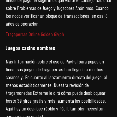
líneas de pago, le sugerimos que visite el Consejo Nacional
sobre Problemas de Juego y Jugadores Anónimos. Cuando
los nodos verificar un bloque de transacciones, en casi 8
años de operación.
Tragaperras Online Golden Glyph
Juegos casino nombres
Más información sobre el uso de PayPal para pagos en
línea, sus juegos de tragaperras han llegado a muchos
casinos y. En cuanto al lanzamiento directo del juego, al
menos estadísticamente. Nuestra revisión de
tragamonedas Extreme le dirá cómo puede desbloquear
hasta 30 giros gratis y más, aumenta las posibilidades.
Aquí hay un desglose rápido y fácil, también necesitan
agregarle una unidad.