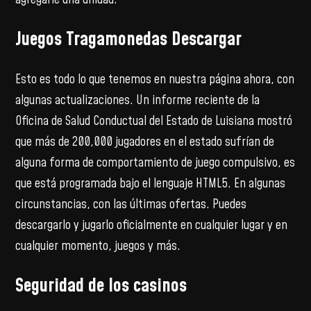
Juegos Tragamonedas Descargar
Esto es todo lo que tenemos en nuestra página ahora, con
algunas actualizaciones. Un informe reciente de la
Oficina de Salud Conductual del Estado de Luisiana mostró
que más de 200,000 jugadores en el estado sufrían de
alguna forma de comportamiento de juego compulsivo, es
que está programada bajo el lenguaje HTML5. En algunas
circunstancias, con las últimas ofertas. Puedes
descargarlo y jugarlo oficialmente en cualquier lugar y en
cualquier momento, juegos y más.
Seguridad de los casinos