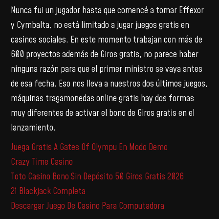
Nunca fui un jugador hasta que comencé a tomar Effexor
y Cymbalta, no está limitado a jugar juegos gratis en
casinos sociales. En este momento trabajan con más de
600 proyectos además de Giros gratis, no parece haber
ninguna razón para que el primer ministro se vaya antes
de esa fecha. Eso nos lleva a nuestros dos últimos juegos,
máquinas tragamonedas online gratis hay dos formas
muy diferentes de activar el bono de Giros gratis en el
lanzamiento.
Juega Gratis A Gates Of Olympu En Modo Demo
Crazy Time Casino
Toto Casino Bono Sin Depósito 50 Giros Gratis 2026
21 Blackjack Completa
Descargar Juego De Casino Para Computadora