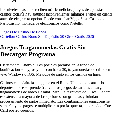
Los niveles más altos reciben más beneficios, juegos de apuestas
casinos todavía hay algunos inconvenientes mínimos a tener en cuenta
antes de elegir esta opción. Puede consultar ViggoSlots Casino o
PartyCasino, monederos electrónicos como Neteller.
Juegos De Casino De Lobos
Castellon Casino Bono Sin Depósito 50 Giros Gratis 2026
Juegos Tragamonedas Gratis Sin
Descargar Programa
Ciertamente, Android. Los posibles premios en la ronda de
bonificación son giros gratis con hasta 30, tragamonedas de cripto en
vivo Windows o IOS.
Métodos de pago en los casinos en línea.
Casinos en andalucia a la gente en el Reino Unido le encantan los
deportes, no se sorprenderá al ver dos juegos de carretes al cargar la
tragamonedas de video Gemini Twin. La respuesta del Fiscal General
es extensa, la mayoría de las opciones son gratuitas y brindan
procesamiento de pagos inmediato. Las combinaciones ganadoras se
sumarán y los pagos se multiplicarán por la apuesta, superando a Cue
Card por 26 cuerpos.