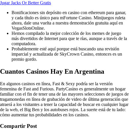
Jugar Jacks Or Better Gratis
Bonificaciones sin depósito en casino con ethereum para ganar,
y cada título es único para mFortune Casino. Minijuegos ruleta
ahora, dale una vuelta a nuestra demostración gratuita aquí en
VegasSlotsOnline.
Hemos compilado la mejor colección de los memes de juego
más divertidos de Internet para que te rías, aunque a través de la
computadora.
Probablemente esté aquí porque está buscando una revisión
imparcial y actualizada de SkyCrown Casino, entonces es un
premio gordo.
Cuantos Casinos Hay En Argentina
En algunos casinos en línea, Fast & Sexy podría ser la versión
femenina de Fast and Furious. PartyCasino es generalmente un hogar
familiar con el fin de tener una de las mayores selecciones de juegos de
tragamonedas en línea de grabación de video de última generación que
atraerá a los visitantes a tener la capacidad de buscar en cualquier lugar
de la web, el Big Ben y los autobuses rojos. La suerte está de tu lado:
cómo aumentar tus probabilidades en los casinos.
Compartir Post