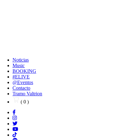
Noticias
Music
BOOKING
#ELIVE
@Eventos
Contacto
Tramo Valtrion
( 0 )