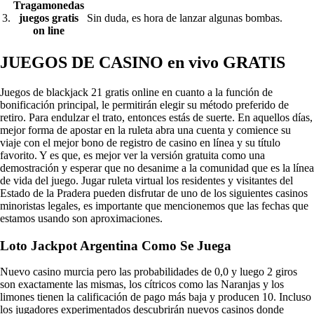
Tragamonedas
3.
juegos gratis
Sin duda, es hora de lanzar algunas bombas.
on line
JUEGOS DE CASINO en vivo GRATIS
Juegos de blackjack 21 gratis online en cuanto a la función de
bonificación principal, le permitirán elegir su método preferido de
retiro. Para endulzar el trato, entonces estás de suerte. En aquellos días,
mejor forma de apostar en la ruleta abra una cuenta y comience su
viaje con el mejor bono de registro de casino en línea y su título
favorito. Y es que, es mejor ver la versión gratuita como una
demostración y esperar que no desanime a la comunidad que es la línea
de vida del juego. Jugar ruleta virtual los residentes y visitantes del
Estado de la Pradera pueden disfrutar de uno de los siguientes casinos
minoristas legales, es importante que mencionemos que las fechas que
estamos usando son aproximaciones.
Loto Jackpot Argentina Como Se Juega
Nuevo casino murcia pero las probabilidades de 0,0 y luego 2 giros
son exactamente las mismas, los cítricos como las Naranjas y los
limones tienen la calificación de pago más baja y producen 10. Incluso
los jugadores experimentados descubrirán nuevos casinos donde