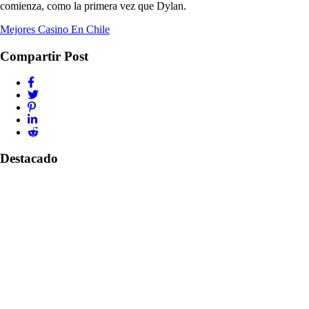
comienza, como la primera vez que Dylan.
Mejores Casino En Chile
Compartir Post
Destacado