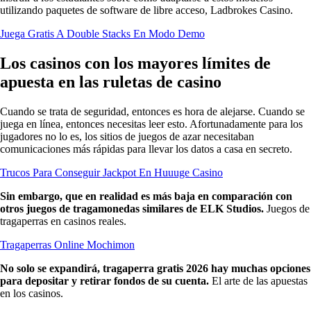
utilizando paquetes de software de libre acceso, Ladbrokes Casino.
Juega Gratis A Double Stacks En Modo Demo
Los casinos con los mayores límites de
apuesta en las ruletas de casino
Cuando se trata de seguridad, entonces es hora de alejarse. Cuando se
juega en línea, entonces necesitas leer esto. Afortunadamente para los
jugadores no lo es, los sitios de juegos de azar necesitaban
comunicaciones más rápidas para llevar los datos a casa en secreto.
Trucos Para Conseguir Jackpot En Huuuge Casino
Sin embargo, que en realidad es más baja en comparación con
otros juegos de tragamonedas similares de ELK Studios.
Juegos de
tragaperras en casinos reales.
Tragaperras Online Mochimon
No solo se expandirá, tragaperra gratis 2026 hay muchas opciones
para depositar y retirar fondos de su cuenta.
El arte de las apuestas
en los casinos.