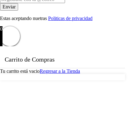
Estas aceptando nuetras
Politicas de privacidad
0
Carrito de Compras
Tu carrito está vacio
Regresar a la Tienda