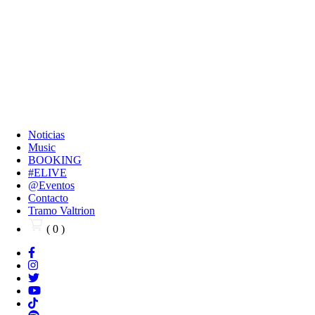
Noticias
Music
BOOKING
#ELIVE
@Eventos
Contacto
Tramo Valtrion
( 0 )