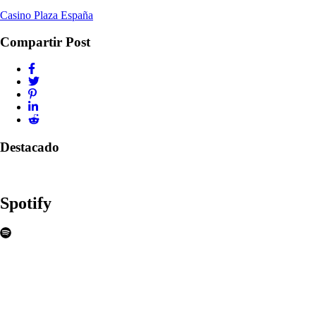
Casino Plaza España
Compartir Post
Destacado
Spotify