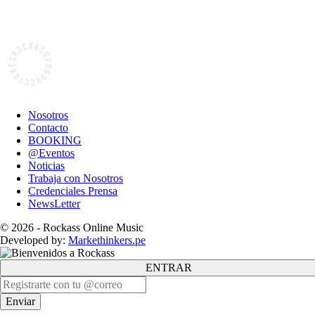
Nosotros
Contacto
BOOKING
@Eventos
Noticias
Trabaja con Nosotros
Credenciales Prensa
NewsLetter
© 2026 - Rockass Online Music
Developed by:
Markethinkers.pe
ENTRAR