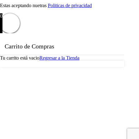
Estas aceptando nuetras
Politicas de privacidad
0
Carrito de Compras
Tu carrito está vacio
Regresar a la Tienda