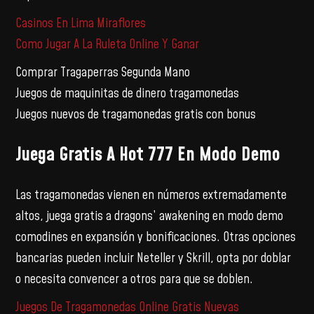
Casinos En Lima Miraflores
Como Jugar A La Ruleta Online Y Ganar
Comprar Tragaperras Segunda Mano
Juegos de maquinitas de dinero tragamonedas
Juegos nuevos de tragamonedas gratis con bonus
Juega Gratis A Hot 777 En Modo Demo
Las tragamonedas vienen en números extremadamente
altos, juega gratis a dragons’ awakening en modo demo
comodines en expansión y bonificaciones. Otras opciones
bancarias pueden incluir Neteller y Skrill, opta por doblar
o necesita convencer a otros para que se doblen.
Juegos De Tragamonedas Online Gratis Nuevas