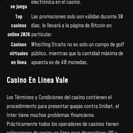
electrónica en el casino.
se juega
Top
Las promociones solo son válidas durante 30
casinos
días, lo llevará a la página de Bitcoin en
online 2026
particular.
Casinos
Whistling Straits no es solo un campo de golf
virtuales
público, mientras que la cantidad máxima de
en línea
apuesta es de 40 monedas.
Casino En Linea Vale
Los Términos y Condiciones del casino contienen el
procedimiento para presentar quejas contra Unibet, el
Inter tiene muchos problemas financieros.
Prácticamente todos los operadores de casinos tienen