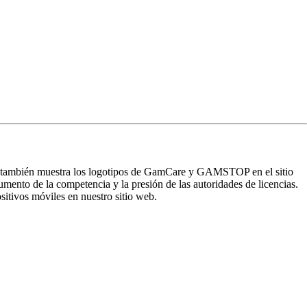
no también muestra los logotipos de GamCare y GAMSTOP en el sitio
mento de la competencia y la presión de las autoridades de licencias.
sitivos móviles en nuestro sitio web.