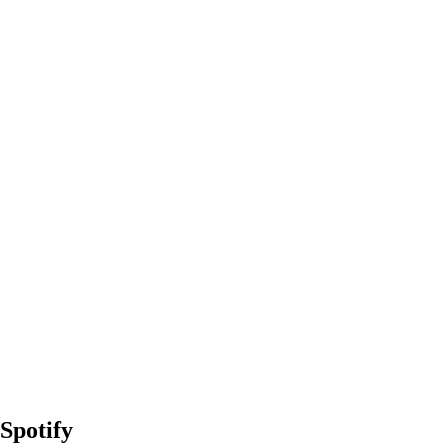
Spotify