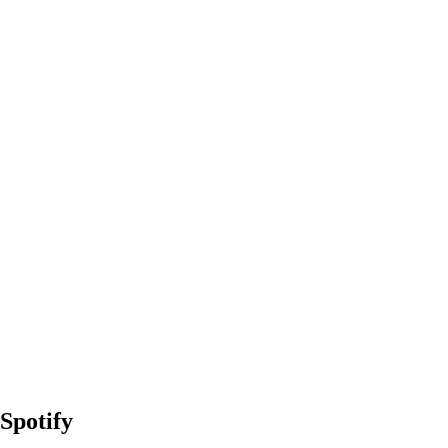
Spotify