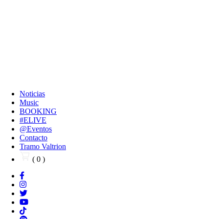
Noticias
Music
BOOKING
#ELIVE
@Eventos
Contacto
Tramo Valtrion
( 0 )