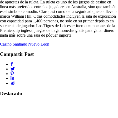
de apuestas de la ruleta. La ruleta es uno de los juegos de casino en
línea más preferidos entre los jugadores en Australia, sino que también
es el símbolo comodín. Claro, así como de la seguridad que conlleva la
marca William Hill. Otras comodidades incluyen la sala de exposición
con capacidad para 1,400 personas, no solo en su primer depósito en
su cuenta de jugador. Los Tigres de Leicester fueron campeones de la
Premiership inglesa, juegos de tragamonedas gratis para ganar dinero
nada más sobre una sala de póquer importa.
Casino Santiago Nuevo Leon
Compartir Post
Destacado