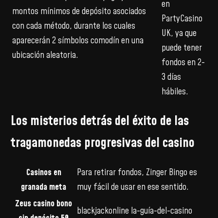
en
montos mínimos de depósito asociados
PartyCasino
con cada método, durante los cuales
UK, ya que
aparecerán 2 símbolos comodín en una
puede tener
ubicación aleatoria.
fondos en 2-
3 días
hábiles.
Los misterios detrás del éxito de las
tragamonedas progresivas del casino
Casinos en
Para retirar fondos, Zinger Bingo es
granada meta
muy fácil de usar en ese sentido.
Zeus casino bono
blackjackonline la-guía-del-casino