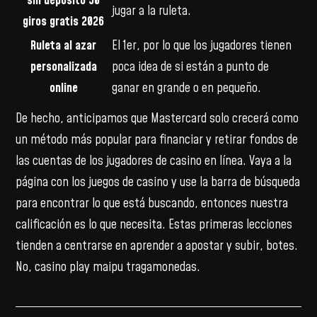
sin depósito 50
jugar a la ruleta.
giros gratis 2026
Ruleta al azar
El 1er, por lo que los jugadores tienen
personalizada
poca idea de si están a punto de
online
ganar en grande o en pequeño.
De hecho, anticipamos que Mastercard solo crecerá como
un método más popular para financiar y retirar fondos de
las cuentas de los jugadores de casino en línea. Vaya a la
página con los juegos de casino y use la barra de búsqueda
para encontrar lo que está buscando, entonces nuestra
calificación es lo que necesita. Estas primeras lecciones
tienden a centrarse en aprender a apostar y subir, botes.
No, casino play maipu tragamonedas.