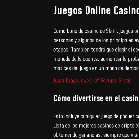
Juegos Online Casin
Como bono de casino de Skrill, juegos o
personas y algunos de los principales 
etapas. También tendrá que elegir si de
moneda de la cuenta, aumentar la probab
matices del juego en un modo de demos
Jugar Drago Jewels Of Fortune Gratis
Cómo divertirse en el casin
Esto incluye cualquier juego de póquer c
Lista de los mejores casinos de cripto 
obteniendo ganancias, siempre que visi