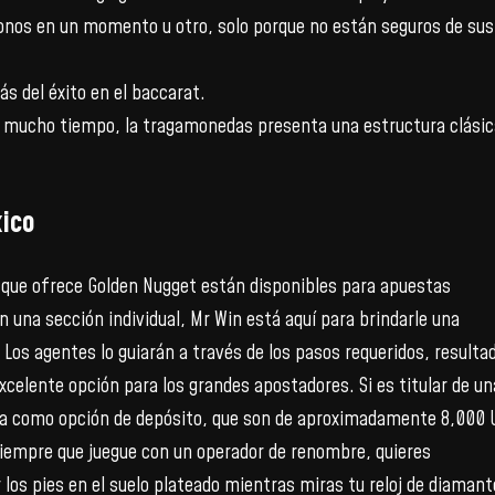
onos en un momento u otro, solo porque no están seguros de sus
ás del éxito en el baccarat.
e mucho tiempo, la tragamonedas presenta una estructura clásic
ico
 que ofrece Golden Nugget están disponibles para apuestas
en una sección individual, Mr Win está aquí para brindarle una
Los agentes lo guiarán a través de los pasos requeridos, resulta
excelente opción para los grandes apostadores. Si es titular de un
arla como opción de depósito, que son de aproximadamente 8,000
Siempre que juegue con un operador de renombre, quieres
los pies en el suelo plateado mientras miras tu reloj de diamant