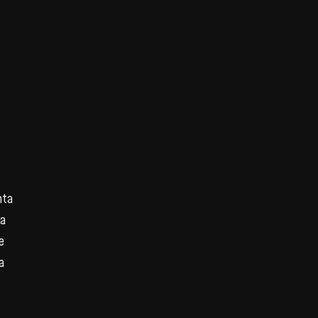
nta
 a
e
a