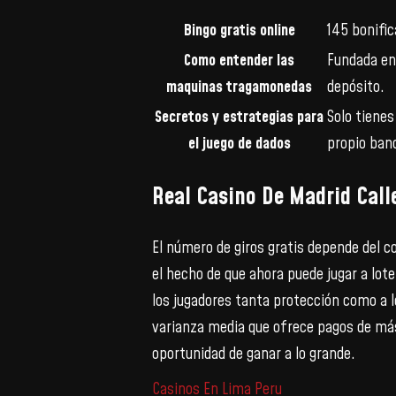
Bingo gratis online
145 bonific
Como entender las
Fundada en
maquinas tragamonedas
depósito.
Secretos y estrategias para
Solo tienes
el juego de dados
propio banc
Real Casino De Madrid Call
El número de giros gratis depende del co
el hecho de que ahora puede jugar a lot
los jugadores tanta protección como a
varianza media que ofrece pagos de más
oportunidad de ganar a lo grande.
Casinos En Lima Peru