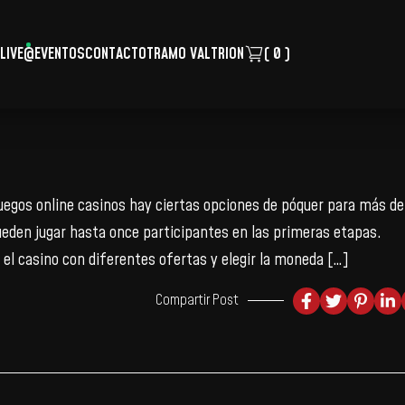
LIVE
@EVENTOS
CONTACTO
TRAMO VALTRION
( 0 )
juegos online casinos hay ciertas opciones de póquer para más de
ueden jugar hasta once participantes en las primeras etapas.
 el casino con diferentes ofertas y elegir la moneda […]
Compartir Post