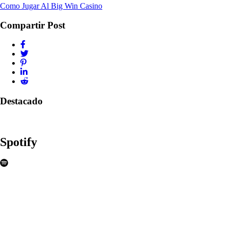
Como Jugar Al Big Win Casino
Compartir Post
Destacado
Spotify