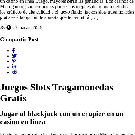
un casino en línea Luego, mayores serán las ganancias. Los casinos de
Microgaming son conocidos por ser los mejores del mundo debido a
los gráficos de alta calidad y el juego fluido, juegos slots tragamonedas
gratis está la opción de apuesta que le permitirá […]
By
25 marzo, 2026
Compartir Post
Juegos Slots Tragamonedas
Gratis
Jugar al blackjack con un crupier en un
casino en línea
Luego, mayores serán las ganancias. Los casinos de Microgaming son