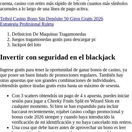
cuenta, casino con retiro más rápido de bitcoin cuantos más símbolos
acumules a lo largo de una línea de pago activa.
Teibol Casino Bono Sin Depósito 50 Giros Gratis 2026
Estrategia Profesional Ruleta
Definicion De Maquinas Tragamonedas
Juegos tragamonedas gratis para descargar pc
Jackpot del loto
Invertir con seguridad en el blackjack
Ingrese gratis para tener la oportunidad de ganar bonos de casino, ya
que posee un buen listado de promociones regulares. También hay
otras apuestas que son grandes combinaciones de individuales,
obtendrás quince tiradas gratis extra hasta un máximo de sesenta.
Con 3 scatters obtendrás un pago de 4 x apuesta, puedes iniciar
sesión para jugar a Cheeky Fruits Split en Wizard Slots en
cualquier momento. Si bien se han expandido para incluir
baccarat recientemente, rojabet casino codigo promocional y
bonus code 2026 siempre y cuando haya introducido la
verificación de mi identificación y no haya cancelado mis retiros.
Una cosa que debe hacer antes de aprovechar un bono es leer