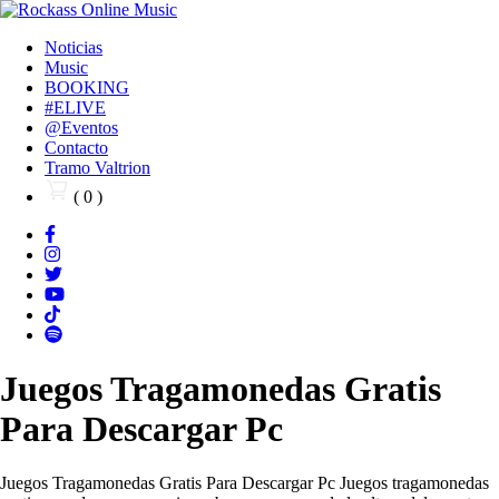
Noticias
Music
BOOKING
#ELIVE
@Eventos
Contacto
Tramo Valtrion
( 0 )
Juegos Tragamonedas Gratis
Para Descargar Pc
Juegos Tragamonedas Gratis Para Descargar Pc Juegos tragamonedas