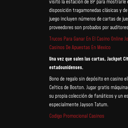
visitó la estación de BP para mostrarle 
disposición tragamonedas clásicas y de
juego incluyen números de cartas de jue
proveedores son probados por auditores 
Trucos Para Ganar En El Casino Online J
Casinos De Apuestas En Mexico
Una vez que salen las cartas, Jackpot Cit
estadounidenses.
Bono de regalo sin depósito en casino el
Celtics de Boston. Jugar gratis máquin
su propia colección de fanáticos y un e
especialmente Jayson Tatum.
Codigo Promocional Casinos