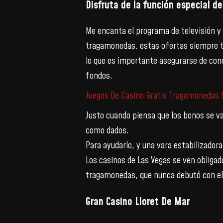
Disfruta de la función especial de
Me encanta el programa de televisión y
tragamonedas, estas ofertas siempre ti
lo que es importante asegurarse de co
fondos.
Juegos De Casino Gratis Tragamonedas
Justo cuando piensa que los bonos se va
como dados.
Para ayudarlo, y una vara estabilizador
Los casinos de Las Vegas se ven obliga
tragamonedas, que nunca debutó con el p
Gran Casino Lloret De Mar