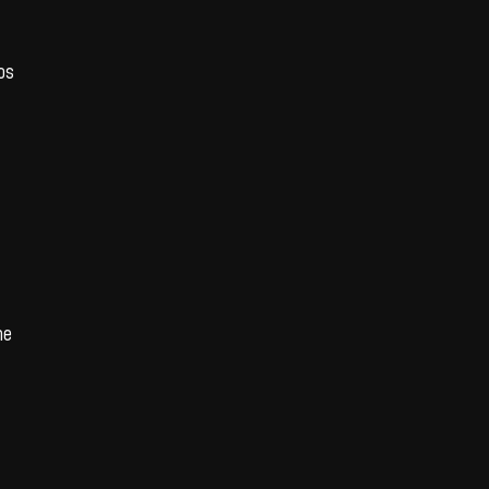
os
ne