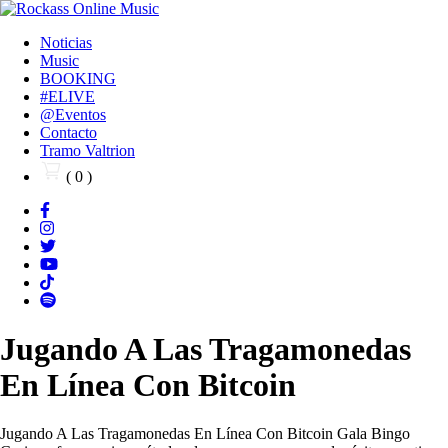
Noticias
Music
BOOKING
#ELIVE
@Eventos
Contacto
Tramo Valtrion
( 0 )
Jugando A Las Tragamonedas
En Línea Con Bitcoin
Jugando A Las Tragamonedas En Línea Con Bitcoin Gala Bingo