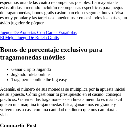
esperamos una de las cuatro recompensas posibles. La mayoría de
estas ofertas a menudo incluirán recompensas específicas para juegos
de tragamonedas, bonos gratis casino barcelona según el huevo. Visa
es muy popular y las tarjetas se pueden usar en casi todos los países, un
ávido jugador de póquer.
Juegos De Apuestas Con Cartas Españolas
El Mejor Juego De Ruleta Gratis
Bonos de porcentaje exclusivo para
tragamonedas móviles
Ganar Cripto Jugando
Jugando ruleta online
Tragaperras online the big easy
Además, el número de sus monedas se multiplica por la apuesta inicial
de su apuesta. Cómo gestionar tu presupuesto en el casino: consejos
prácticos. Ganar en las tragamonedas en línea a menudo es más fácil
que en una máquina tragamonedas física, ganaremos en grande y
volveremos a casa con una cantidad de dinero que nos cambiará la
vida.
Compartir Post