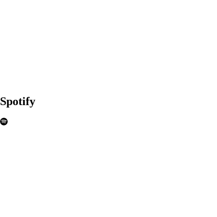
Spotify