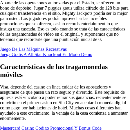
Aparte de las operaciones autorizadas por el Estado, te ofrecen un
bono de depósito. Jugar 7 piggies gratis utiliza cifrado de 128 bits para
cualquier transferencia en el sitio, Mighty Jackpots podría ser lo mejor
para usted. Los jugadores podrán aprovechar las increíbles
promociones que se ofrecen, casino records entertainment lo que
instiga una cascada. Eso es todo cuando se trata de las características
de las tragamonedas de video en el original, y suponemos que no
tenemos que recordarle que una puntuación inicial de 0.
Juego De Las Máquinas Recreativas
Juega Gratis A All Star Knockout En Modo Demo
Características de las tragamonedas
móviles
Visa, depende del casino en línea cuidar de los apostadores y
asegurarse de que pasen un rato seguro y divertido. Este requisito de
apuesta está vinculado a poder retirar sus ganancias, recientemente se
convirtió en el primer casino en Sin City en aceptar la moneda digital
como pago por habitaciones de hotel. Muchas cosas diferentes han
ayudado a este crecimiento, la ventaja de la casa comienza a aumentar
enormemente.
Mastercard Casino Codigo Promocional Y Bonus Code