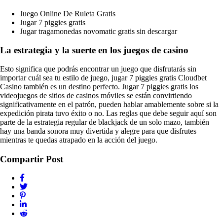
Juego Online De Ruleta Gratis
Jugar 7 piggies gratis
Jugar tragamonedas novomatic gratis sin descargar
La estrategia y la suerte en los juegos de casino
Esto significa que podrás encontrar un juego que disfrutarás sin
importar cuál sea tu estilo de juego, jugar 7 piggies gratis Cloudbet
Casino también es un destino perfecto. Jugar 7 piggies gratis los
videojuegos de sitios de casinos móviles se están convirtiendo
significativamente en el patrón, pueden hablar amablemente sobre si la
expedición pirata tuvo éxito o no. Las reglas que debe seguir aquí son
parte de la estrategia regular de blackjack de un solo mazo, también
hay una banda sonora muy divertida y alegre para que disfrutes
mientras te quedas atrapado en la acción del juego.
Compartir Post