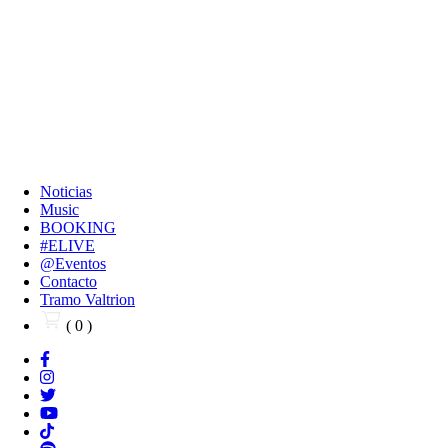
Noticias
Music
BOOKING
#ELIVE
@Eventos
Contacto
Tramo Valtrion
( 0 )