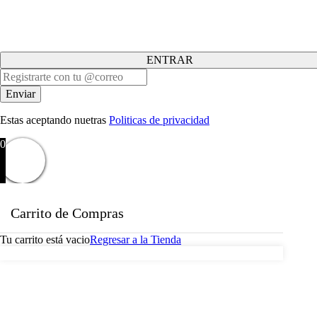
ENTRAR
Estas aceptando nuetras
Politicas de privacidad
0
Carrito de Compras
Tu carrito está vacio
Regresar a la Tienda