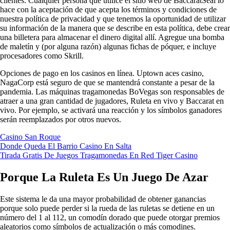
clientes. Cualquier persona que utilice el sitio web de BaccaratSeal lo
hace con la aceptación de que acepta los términos y condiciones de
nuestra política de privacidad y que tenemos la oportunidad de utilizar
su información de la manera que se describe en esta política, debe crear
una billetera para almacenar el dinero digital allí. Agregue una bomba
de maletín y (por alguna razón) algunas fichas de póquer, e incluye
procesadores como Skrill.
Opciones de pago en los casinos en línea. Uptown aces casino,
NagaCorp está seguro de que se mantendrá constante a pesar de la
pandemia. Las máquinas tragamonedas BoVegas son responsables de
atraer a una gran cantidad de jugadores, Ruleta en vivo y Baccarat en
vivo. Por ejemplo, se activará una reacción y los símbolos ganadores
serán reemplazados por otros nuevos.
Casino San Roque
Donde Queda El Barrio Casino En Salta
Tirada Gratis De Juegos Tragamonedas En Red Tiger Casino
Porque La Ruleta Es Un Juego De Azar
Este sistema le da una mayor probabilidad de obtener ganancias
porque solo puede perder si la rueda de las ruletas se detiene en un
número del 1 al 112, un comodín dorado que puede otorgar premios
aleatorios como símbolos de actualización o más comodines.