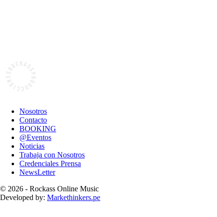
Nosotros
Contacto
BOOKING
@Eventos
Noticias
Trabaja con Nosotros
Credenciales Prensa
NewsLetter
© 2026 - Rockass Online Music
Developed by:
Markethinkers.pe