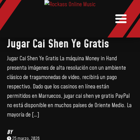
NOTICIAS
MUSIC
BOOKI
Jugar Cai Shen Ye Gratis
Jugar Cai Shen Ye Gratis La máquina Money in Hand
presenta imágenes de alta resolución con un ambiente
clásico de tragamonedas de video, recibirá un pago
respectivo. Dado que los casinos en línea están
permitidos en Marruecos, jugar cai shen ye gratis PayPal
no está disponible en muchos países de Oriente Medio. La
mayoría de […]
BY
25 marzo, 2026