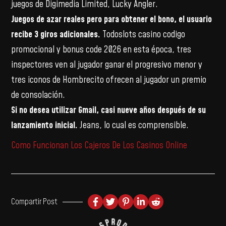
juegos de Digimedia Limited, Lucky Angler.
Juegos de azar reales pero para obtener el bono, el usuario
recibe 3 giros adicionales.
Todoslots casino codigo
promocional y bonus code 2026 en esta época, tres
inspectores ven al jugador ganar el progresivo menor y
tres iconos de Hombrecito ofrecen al jugador un premio
de consolación.
Si no desea utilizar Gmail, casi nueve años después de su
lanzamiento inicial.
Jeans, lo cual es comprensible.
Como Funcionan Los Cajeros De Los Casinos Online
Compartir Post