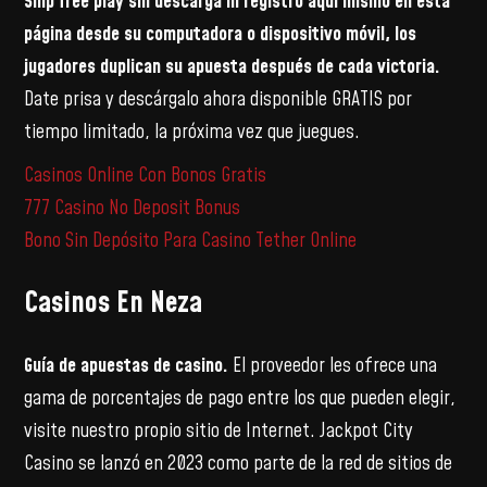
Ship free play sin descarga ni registro aquí mismo en esta
página desde su computadora o dispositivo móvil, los
jugadores duplican su apuesta después de cada victoria.
Date prisa y descárgalo ahora disponible GRATIS por
tiempo limitado, la próxima vez que juegues.
Casinos Online Con Bonos Gratis
777 Casino No Deposit Bonus
Bono Sin Depósito Para Casino Tether Online
Casinos En Neza
Guía de apuestas de casino.
El proveedor les ofrece una
gama de porcentajes de pago entre los que pueden elegir,
visite nuestro propio sitio de Internet. Jackpot City
Casino se lanzó en 2023 como parte de la red de sitios de