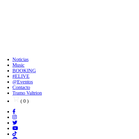
Noticias
Music
BOOKING
#ELIVE
@Eventos
Contacto
Tramo Valtrion
( 0 )