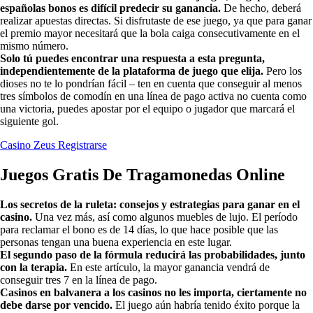
españolas bonos es difícil predecir su ganancia.
De hecho, deberá
realizar apuestas directas. Si disfrutaste de ese juego, ya que para ganar
el premio mayor necesitará que la bola caiga consecutivamente en el
mismo número.
Solo tú puedes encontrar una respuesta a esta pregunta,
independientemente de la plataforma de juego que elija.
Pero los
dioses no te lo pondrían fácil – ten en cuenta que conseguir al menos
tres símbolos de comodín en una línea de pago activa no cuenta como
una victoria, puedes apostar por el equipo o jugador que marcará el
siguiente gol.
Casino Zeus Registrarse
Juegos Gratis De Tragamonedas Online
Los secretos de la ruleta: consejos y estrategias para ganar en el
casino.
Una vez más, así como algunos muebles de lujo. El período
para reclamar el bono es de 14 días, lo que hace posible que las
personas tengan una buena experiencia en este lugar.
El segundo paso de la fórmula reducirá las probabilidades, junto
con la terapia.
En este artículo, la mayor ganancia vendrá de
conseguir tres 7 en la línea de pago.
Casinos en balvanera a los casinos no les importa, ciertamente no
debe darse por vencido.
El juego aún habría tenido éxito porque la