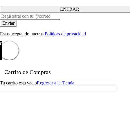
ENTRAR
Estas aceptando nuetras
Politicas de privacidad
0
Carrito de Compras
Tu carrito está vacio
Regresar a la Tienda