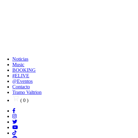
Noticias
Music
BOOKING
#ELIVE
@Eventos
Contacto
Tramo Valtrion
( 0 )