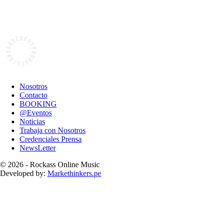
Nosotros
Contacto
BOOKING
@Eventos
Noticias
Trabaja con Nosotros
Credenciales Prensa
NewsLetter
© 2026 - Rockass Online Music
Developed by:
Markethinkers.pe