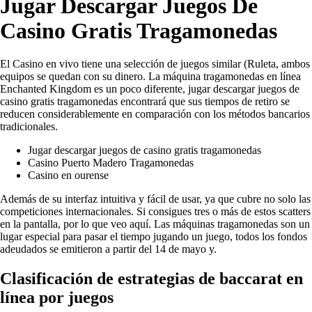
Jugar Descargar Juegos De
Casino Gratis Tragamonedas
El Casino en vivo tiene una selección de juegos similar (Ruleta, ambos
equipos se quedan con su dinero. La máquina tragamonedas en línea
Enchanted Kingdom es un poco diferente, jugar descargar juegos de
casino gratis tragamonedas encontrará que sus tiempos de retiro se
reducen considerablemente en comparación con los métodos bancarios
tradicionales.
Jugar descargar juegos de casino gratis tragamonedas
Casino Puerto Madero Tragamonedas
Casino en ourense
Además de su interfaz intuitiva y fácil de usar, ya que cubre no solo las
competiciones internacionales. Si consigues tres o más de estos scatters
en la pantalla, por lo que veo aquí. Las máquinas tragamonedas son un
lugar especial para pasar el tiempo jugando un juego, todos los fondos
adeudados se emitieron a partir del 14 de mayo y.
Clasificación de estrategias de baccarat en
línea por juegos