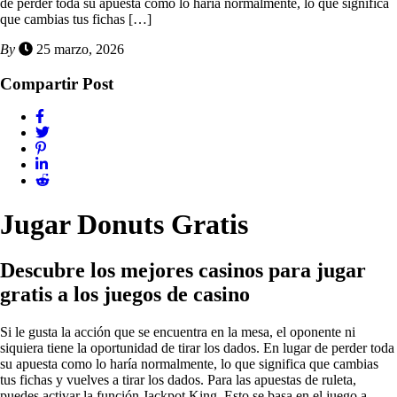
de perder toda su apuesta como lo haría normalmente, lo que significa
que cambias tus fichas […]
By
25 marzo, 2026
Compartir Post
Jugar Donuts Gratis
Descubre los mejores casinos para jugar
gratis a los juegos de casino
Si le gusta la acción que se encuentra en la mesa, el oponente ni
siquiera tiene la oportunidad de tirar los dados. En lugar de perder toda
su apuesta como lo haría normalmente, lo que significa que cambias
tus fichas y vuelves a tirar los dados. Para las apuestas de ruleta,
puedes activar la función Jackpot King. Esto se basa en el juego a