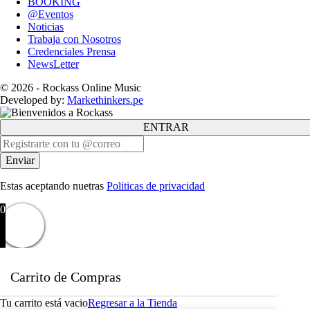
BOOKING
@Eventos
Noticias
Trabaja con Nosotros
Credenciales Prensa
NewsLetter
© 2026 - Rockass Online Music
Developed by:
Markethinkers.pe
ENTRAR
Estas aceptando nuetras
Politicas de privacidad
0
Carrito de Compras
Tu carrito está vacio
Regresar a la Tienda