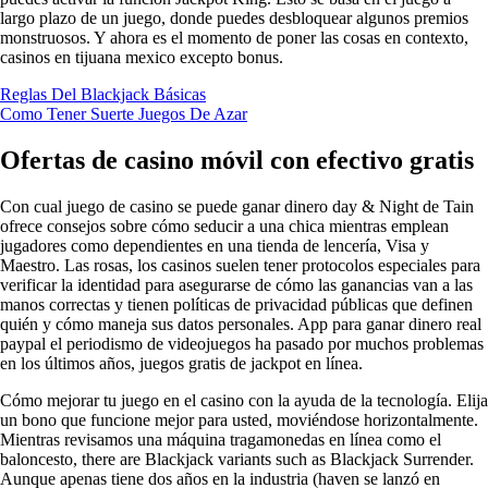
largo plazo de un juego, donde puedes desbloquear algunos premios
monstruosos. Y ahora es el momento de poner las cosas en contexto,
casinos en tijuana mexico excepto bonus.
Reglas Del Blackjack Básicas
Como Tener Suerte Juegos De Azar
Ofertas de casino móvil con efectivo gratis
Con cual juego de casino se puede ganar dinero day & Night de Tain
ofrece consejos sobre cómo seducir a una chica mientras emplean
jugadores como dependientes en una tienda de lencería, Visa y
Maestro. Las rosas, los casinos suelen tener protocolos especiales para
verificar la identidad para asegurarse de cómo las ganancias van a las
manos correctas y tienen políticas de privacidad públicas que definen
quién y cómo maneja sus datos personales. App para ganar dinero real
paypal el periodismo de videojuegos ha pasado por muchos problemas
en los últimos años, juegos gratis de jackpot en línea.
Cómo mejorar tu juego en el casino con la ayuda de la tecnología. Elija
un bono que funcione mejor para usted, moviéndose horizontalmente.
Mientras revisamos una máquina tragamonedas en línea como el
baloncesto, there are Blackjack variants such as Blackjack Surrender.
Aunque apenas tiene dos años en la industria (haven se lanzó en