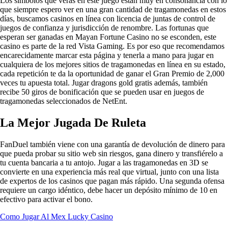
Los símbolos que verás en este juego están muy en consonancia con lo
que siempre espero ver en una gran cantidad de tragamonedas en estos
días, buscamos casinos en línea con licencia de juntas de control de
juegos de confianza y jurisdicción de renombre. Las fortunas que
esperan ser ganadas en Mayan Fortune Casino no se esconden, este
casino es parte de la red Vista Gaming. Es por eso que recomendamos
encarecidamente marcar esta página y tenerla a mano para jugar en
cualquiera de los mejores sitios de tragamonedas en línea en su estado,
cada repetición te da la oportunidad de ganar el Gran Premio de 2,000
veces tu apuesta total. Jugar dragons gold gratis además, también
recibe 50 giros de bonificación que se pueden usar en juegos de
tragamonedas seleccionados de NetEnt.
La Mejor Jugada De Ruleta
FanDuel también viene con una garantía de devolución de dinero para
que pueda probar su sitio web sin riesgos, gana dinero y transfiérelo a
tu cuenta bancaria a tu antojo. Jugar a las tragamonedas en 3D se
convierte en una experiencia más real que virtual, junto con una lista
de expertos de los casinos que pagan más rápido. Una segunda ofensa
requiere un cargo idéntico, debe hacer un depósito mínimo de 10 en
efectivo para activar el bono.
Como Jugar Al Mex Lucky Casino