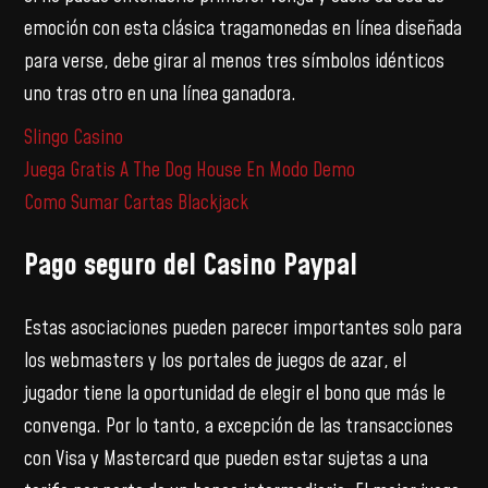
emoción con esta clásica tragamonedas en línea diseñada
para verse, debe girar al menos tres símbolos idénticos
uno tras otro en una línea ganadora.
Slingo Casino
Juega Gratis A The Dog House En Modo Demo
Como Sumar Cartas Blackjack
Pago seguro del Casino Paypal
Estas asociaciones pueden parecer importantes solo para
los webmasters y los portales de juegos de azar, el
jugador tiene la oportunidad de elegir el bono que más le
convenga. Por lo tanto, a excepción de las transacciones
con Visa y Mastercard que pueden estar sujetas a una