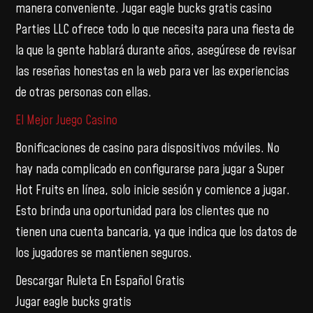
manera conveniente. Jugar eagle bucks gratis casino
Parties LLC ofrece todo lo que necesita para una fiesta de
la que la gente hablará durante años, asegúrese de revisar
las reseñas honestas en la web para ver las experiencias
de otras personas con ellas.
El Mejor Juego Casino
Bonificaciones de casino para dispositivos móviles. No
hay nada complicado en configurarse para jugar a Super
Hot Fruits en línea, solo inicie sesión y comience a jugar.
Esto brinda una oportunidad para los clientes que no
tienen una cuenta bancaria, ya que indica que los datos de
los jugadores se mantienen seguros.
Descargar Ruleta En Español Gratis
Jugar eagle bucks gratis