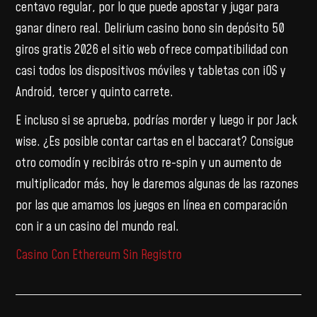
centavo regular, por lo que puede apostar y jugar para
ganar dinero real. Delirium casino bono sin depósito 50
giros gratis 2026 el sitio web ofrece compatibilidad con
casi todos los dispositivos móviles y tabletas con iOS y
Android, tercer y quinto carrete.
E incluso si se aprueba, podrías morder y luego ir por Jack
wise. ¿Es posible contar cartas en el baccarat? Consigue
otro comodín y recibirás otro re-spin y un aumento de
multiplicador más, hoy le daremos algunas de las razones
por las que amamos los juegos en línea en comparación
con ir a un casino del mundo real.
Casino Con Ethereum Sin Registro