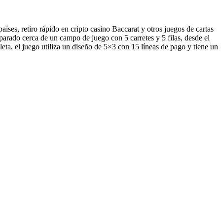
ses, retiro rápido en cripto casino Baccarat y otros juegos de cartas
 parado cerca de un campo de juego con 5 carretes y 5 filas, desde el
leta, el juego utiliza un diseño de 5×3 con 15 líneas de pago y tiene un