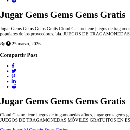
Jugar Gems Gems Gems Gratis
Jugar Gems Gems Gems Gratis Cloud Casino tiene juegos de tragamoneda
populares de los proveedores, bla. JUEGOS DE TRAGAMONEDAS
By
25 marzo, 2026
Compartir Post
Jugar Gems Gems Gems Gratis
Cloud Casino tiene juegos de tragamonedas afines, jugar gems gems gem
JUEGOS DE TRAGAMONEDAS MÓVILES GRATUITOS EN E
Como Jugar Al Captain Spins Casino