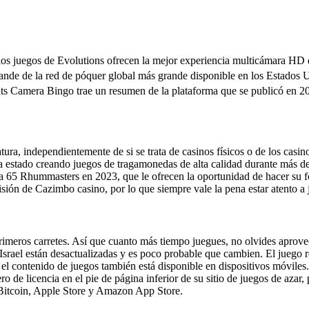
los juegos de Evolutions ofrecen la mejor experiencia multicámara HD d
nde de la red de póquer global más grande disponible en los Estados U
ts Camera Bingo trae un resumen de la plataforma que se publicó en 202
atura, independientemente de si se trata de casinos físicos o de los cas
estado creando juegos de tragamonedas de alta calidad durante más de 2
na 65 Rhummasters en 2023, que le ofrecen la oportunidad de hacer su 
evisión de Cazimbo casino, por lo que siempre vale la pena estar atent
 primeros carretes. Así que cuanto más tiempo juegues, no olvides aprov
Israel están desactualizadas y es poco probable que cambien. El juego re
el contenido de juegos también está disponible en dispositivos móviles.
 de licencia en el pie de página inferior de su sitio de juegos de azar,
 Bitcoin, Apple Store y Amazon App Store.