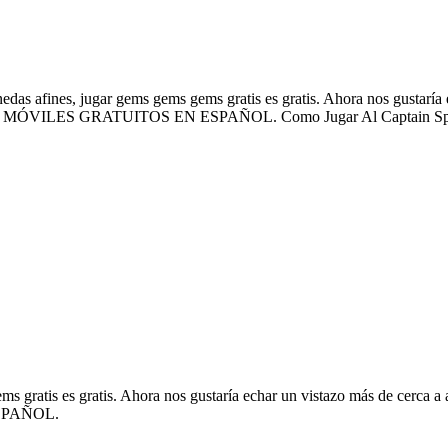
s afines, jugar gems gems gems gratis es gratis. Ahora nos gustaría 
 MÓVILES GRATUITOS EN ESPAÑOL. Como Jugar Al Captain Spin
s gratis es gratis. Ahora nos gustaría echar un vistazo más de cerca a
SPAÑOL.