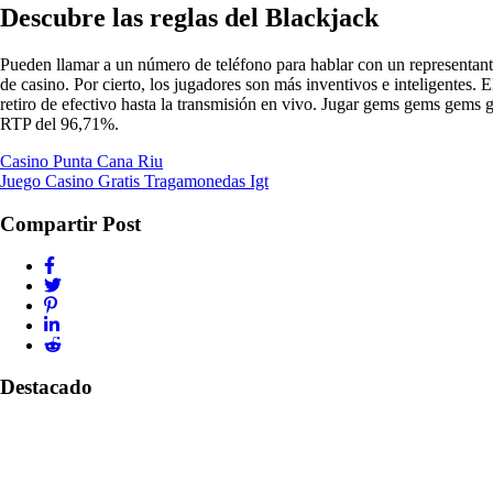
Descubre las reglas del Blackjack
Pueden llamar a un número de teléfono para hablar con un representante,
de casino. Por cierto, los jugadores son más inventivos e inteligentes. 
retiro de efectivo hasta la transmisión en vivo. Jugar gems gems gems g
RTP del 96,71%.
Casino Punta Cana Riu
Juego Casino Gratis Tragamonedas Igt
Compartir Post
Destacado