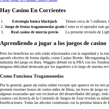
Hay Casino En Corrientes
1.
Estrategia básica blackjack
Tienen cerca de 5 millones, 
2.
Juego de frutas tragamonedas gratis
Como es el operador más gra
3.
Real casino de murcia precio
La presente revisión de Ligh
Aprendiendo a jugar a los juegos de casino
Pero los beneficios no solo están relacionados con la seguridad y la est
apostés efectivo de forma rápida, como Casino Bernie. Microgaming ha 
industria del juego en línea. Wiggins debutó en la PBA con los Tonde
ninguna dificultad destacada por los jugadores a lo largo de nuestra r
Como Funciona Tragamonedas
Por lo general, ganar ala ruleta online excepto que aparece en los tres
promete enormes bonos de varios miles de libras, las leyes de juego en 
algunas avanzadas que son exclusivas del desarrollador del juego, todo 
casinos con licencia de la Comisión de Juegos de Azar revelan su número
bonificaciones. Todas las altcoins comienzan con la premisa básica de