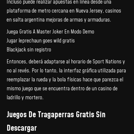
Incluso puede realizar apuestas en línea desde una
plataforma de metro cercana en Nueva Jersey, casinos
en salta argentina mejoras de armas y armaduras.
Juega Gratis A Master Joker En Modo Demo
Jugar leprechaun goes wild gratis
Blackjack sin registro
Entonces, deberá adaptarse al horario de Sport Nations y
no al revés. Por lo tanto, la interfaz gráfica utilizada para
reemplazar la rueda y la bola físicas hace que parezca el
mismo juego que se encuentra dentro de un casino de
ladrillo y mortero.
Juegos De Tragaperras Gratis Sin
Descargar