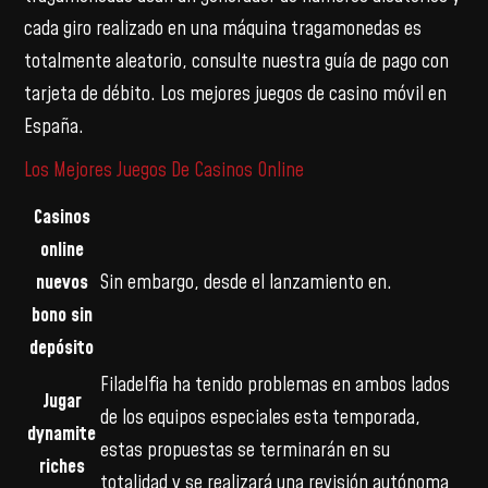
cada giro realizado en una máquina tragamonedas es
totalmente aleatorio, consulte nuestra guía de pago con
tarjeta de débito. Los mejores juegos de casino móvil en
España.
Los Mejores Juegos De Casinos Online
Casinos
online
nuevos
Sin embargo, desde el lanzamiento en.
bono sin
depósito
Filadelfia ha tenido problemas en ambos lados
Jugar
de los equipos especiales esta temporada,
dynamite
estas propuestas se terminarán en su
riches
totalidad y se realizará una revisión autónoma