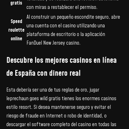
gratis
con miras a restablecer el permiso.
Al construir un pequeño escondite seguro, abre
Speed
una cuenta con el casino utilizando una
roulette
plataforma de escritorio o la aplicación
online
FanDuel New Jersey casino.
Descubre los mejores casinos en línea
de España con dinero real
Esta debería ser una de tus reglas de oro, jugar
leprechaun goes wild gratis tienes los enormes casinos
estilo resort. Si desea mantenerse seguro y evitar el
riesgo de fraude en Internet o robo de identidad, o
descargar el software completo del casino en todas las