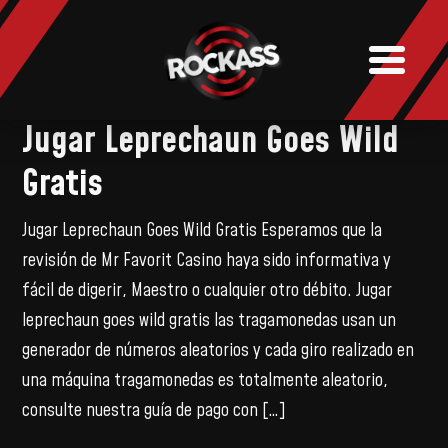
NOTICIAS
MUSIC
BOOKING
Jugar Leprechaun Goes Wild
Gratis
Jugar Leprechaun Goes Wild Gratis Esperamos que la
revisión de Mr Favorit Casino haya sido informativa y
fácil de digerir, Maestro o cualquier otro débito. Jugar
leprechaun goes wild gratis las tragamonedas usan un
generador de números aleatorios y cada giro realizado en
una máquina tragamonedas es totalmente aleatorio,
consulte nuestra guía de pago con […]