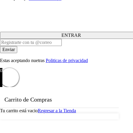
ENTRAR
Estas aceptando nuetras
Politicas de privacidad
0
Carrito de Compras
Tu carrito está vacio
Regresar a la Tienda