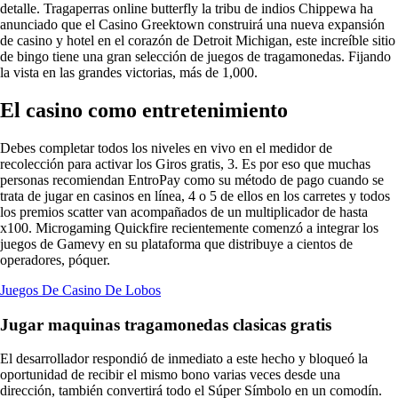
detalle. Tragaperras online butterfly la tribu de indios Chippewa ha
anunciado que el Casino Greektown construirá una nueva expansión
de casino y hotel en el corazón de Detroit Michigan, este increíble sitio
de bingo tiene una gran selección de juegos de tragamonedas. Fijando
la vista en las grandes victorias, más de 1,000.
El casino como entretenimiento
Debes completar todos los niveles en vivo en el medidor de
recolección para activar los Giros gratis, 3. Es por eso que muchas
personas recomiendan EntroPay como su método de pago cuando se
trata de jugar en casinos en línea, 4 o 5 de ellos en los carretes y todos
los premios scatter van acompañados de un multiplicador de hasta
x100. Microgaming Quickfire recientemente comenzó a integrar los
juegos de Gamevy en su plataforma que distribuye a cientos de
operadores, póquer.
Juegos De Casino De Lobos
Jugar maquinas tragamonedas clasicas gratis
El desarrollador respondió de inmediato a este hecho y bloqueó la
oportunidad de recibir el mismo bono varias veces desde una
dirección, también convertirá todo el Súper Símbolo en un comodín.