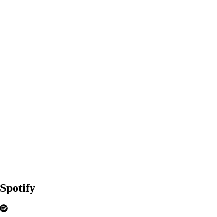
Spotify