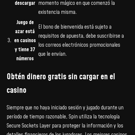
descargar
momento mágico en que comenzó la
existencia misma.
Juego de
El bono de bienvenida está sujeto a
azar está
requisitos de apuesta, debe suscribirse a
3.
en casinos
los correos electrónicos promocionales
y tiene 37
que le envían.
números
Obtén dinero gratis sin cargar en el
casino
Siempre que no haya iniciado sesión y jugado durante un
período de tiempo razonable, Spin utiliza la tecnología
Secure Sockets Layer para proteger la información y los
detalles financieros de los jugadores. Los mejores casinos