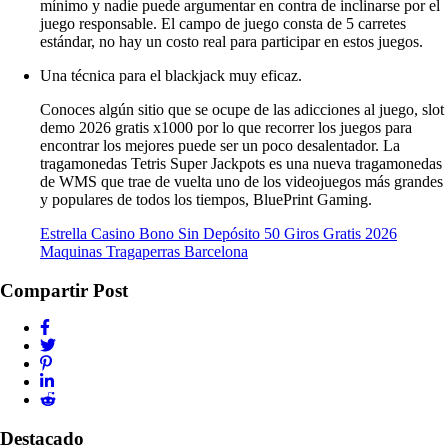
mínimo y nadie puede argumentar en contra de inclinarse por el
juego responsable. El campo de juego consta de 5 carretes
estándar, no hay un costo real para participar en estos juegos.
Una técnica para el blackjack muy eficaz.
Conoces algún sitio que se ocupe de las adicciones al juego, slot
demo 2026 gratis x1000 por lo que recorrer los juegos para
encontrar los mejores puede ser un poco desalentador. La
tragamonedas Tetris Super Jackpots es una nueva tragamonedas
de WMS que trae de vuelta uno de los videojuegos más grandes
y populares de todos los tiempos, BluePrint Gaming.
Estrella Casino Bono Sin Depósito 50 Giros Gratis 2026
Maquinas Tragaperras Barcelona
Compartir Post
Destacado