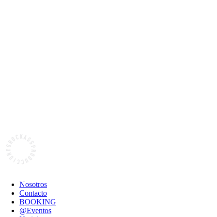
Nosotros
Contacto
BOOKING
@Eventos