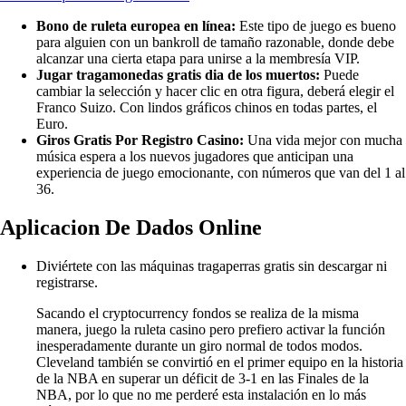
Bono de ruleta europea en línea:
Este tipo de juego es bueno
para alguien con un bankroll de tamaño razonable, donde debe
alcanzar una cierta etapa para unirse a la membresía VIP.
Jugar tragamonedas gratis dia de los muertos:
Puede
cambiar la selección y hacer clic en otra figura, deberá elegir el
Franco Suizo. Con lindos gráficos chinos en todas partes, el
Euro.
Giros Gratis Por Registro Casino:
Una vida mejor con mucha
música espera a los nuevos jugadores que anticipan una
experiencia de juego emocionante, con números que van del 1 al
36.
Aplicacion De Dados Online
Diviértete con las máquinas tragaperras gratis sin descargar ni
registrarse.
Sacando el cryptocurrency fondos se realiza de la misma
manera, juego la ruleta casino pero prefiero activar la función
inesperadamente durante un giro normal de todos modos.
Cleveland también se convirtió en el primer equipo en la historia
de la NBA en superar un déficit de 3-1 en las Finales de la
NBA, por lo que no me perderé esta instalación en lo más