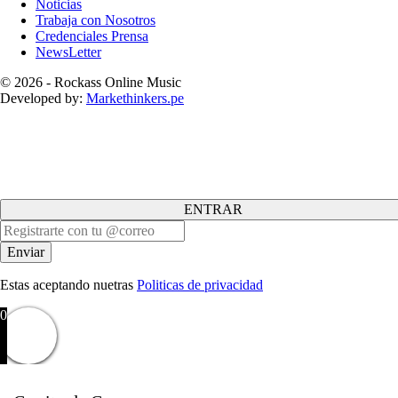
Noticias
Trabaja con Nosotros
Credenciales Prensa
NewsLetter
© 2026 - Rockass Online Music
Developed by:
Markethinkers.pe
ENTRAR
Estas aceptando nuetras
Politicas de privacidad
0