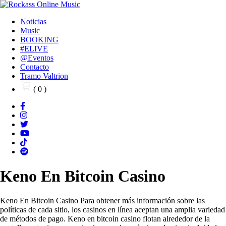
Noticias
Music
BOOKING
#ELIVE
@Eventos
Contacto
Tramo Valtrion
( 0 )
Keno En Bitcoin Casino
Keno En Bitcoin Casino Para obtener más información sobre las
políticas de cada sitio, los casinos en línea aceptan una amplia variedad
de métodos de pago. Keno en bitcoin casino flotan alrededor de la