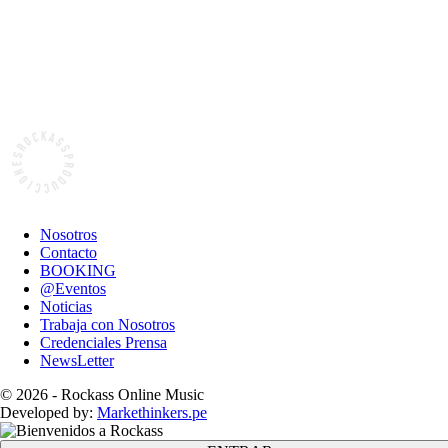
Nosotros
Contacto
BOOKING
@Eventos
Noticias
Trabaja con Nosotros
Credenciales Prensa
NewsLetter
© 2026 - Rockass Online Music
Developed by:
Markethinkers.pe