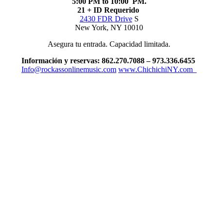
5:00 PM to 10:00 PM.
21 + ID Requerido
2430 FDR Drive
S
New York, NY 10010
Asegura tu entrada. Capacidad limitada.
Información y reservas: 862.270.7088 – 973.336.6455
Info@rockassonlinemusic.com
www.ChichichiNY.com