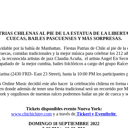
ATRIAS CHILENAS AL PIE DE LA ESTATUA DE LA LIBE
CUECAS, BAILES PASCUENSES Y MÁS SORPRESAS.
able por la bahía de Manhattan. Fiestas Patrias de Chile al pie de la e
 cuecas, comidas tradicionales y la mejor música para celebrar los 212 a
, la reconocida artistas de jazz Claudia Acuña, el artista Angel En Secr
pañado de la mejor cumbia, bailes folclóricos a cargo del grupo Raíce
rina (2430 FRD- East 23 Street), hasta la 10:00 PM los participantes p
s Online Music decidió este año hacer la celebración chilena en forma d
 donde además de tener una fiesta tradicional será un recorrido por Man
k y orgullosos de nuestras raíces podremos bailar un pie de cueca y sen
Tickets disponibles evento Nueva York:
www.chichichiny.com
y a través de
Tickeri
y
Eventbrite
.
DOMINGO 18 SEPTIEMBRE 2022