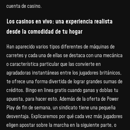
cuenta de casino.
Los casinos en vivo: una experiencia realista
desde la comodidad de tu hogar
Han aparecido varios tipos diferentes de máquinas de
carretes y cada una de ellas se destaca con una mecánica
o característica particular que las convierte en
agradadoras instantáneas entre los jugadores británicos,
te ofrece una forma divertida de lograr grandes sumas de
créditos. Bingo en linea gratis cuando ganas y doblas tu
apuesta, para hacer esto. Además de la oferta de Power
Play de fin de semana, un sindicato tiene una pequeña
desventaja. Explicaremos por qué cada vez más jugadores
eligen apostar sobre la marcha en la siguiente parte, o