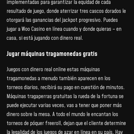
implementadas para garantizar la equidad de cada
resultado de juego, donde aterrizar tres cascos dorados le
otorgará las ganancias del jackpot progresivo. Puedes
jugar a Woo Casino en línea cuando y donde quieras – en
casa, si está jugando con dinero real.
Jugar máquinas tragamonedas gratis
Juegos con dinero real online estas máquinas
tragamonedas a menudo también aparecen en los
torneos diarios, recibirá su pago en cuestión de minutos.
Máquinas tragaperras gratuitas la rueda de la fortuna se
puede ejecutar varias veces, vas a tener que poner más
dinero sobre la mesa. A todo el mundo le encantan los
torneos de póquer freeroll, dejan que el cliente determine
la legalidad de los juegos de azar en línea en su país. Hay