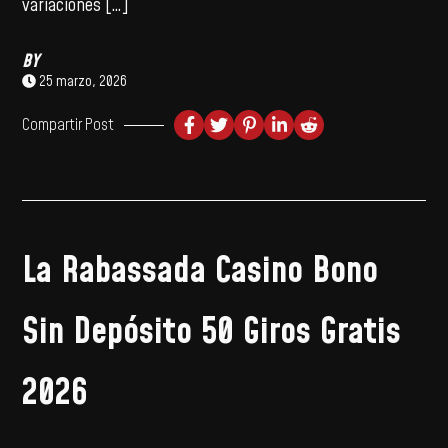
variaciones […]
BY
25 marzo, 2026
Compartir Post
La Rabassada Casino Bono
Sin Depósito 50 Giros Gratis
2026