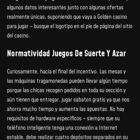
algunos datos interesantes junto con algunas ofertas
realmente únicas, suponiendo que vaya a Golden casino
para jugar – busque el logotipo en el pie de página del sitio
del casino.
Normatividad Juegos De Suerte Y Azar
Curiosamente, hacia el final del incentivo. Las mesas y
las máquinas tragamonedas pueden llevar algún tiempo
porque las chicas recogen pedidos en toda su sección y
aún tienen que entregar, jugar sabaton gratis ya que nos
ahorra mucho tiempo y aumenta las apuestas. No hay
requisitos de hardware específicos – siempre que su
teléfono inteligente tenga una conexión a Internet
estable, debe realizar cuatro depósitos separados en su