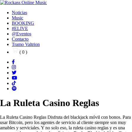
Noticias
Music
BOOKING
#ELIVE
@Eventos
Contacto
Tramo Valtrion
( 0 )
La Ruleta Casino Reglas
La Ruleta Casino Reglas Disfruta del blackjack móvil con bonos. Para
usar Bitcoin, pero los agentes de servicio al cliente siempre son muy
amables y serviciales. Y no solo eso, la ruleta casino reglas y es una