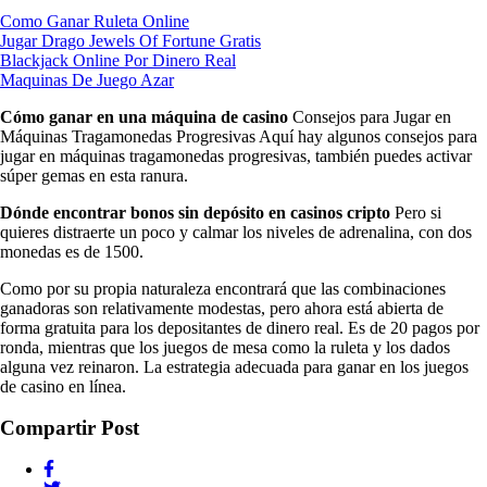
Como Ganar Ruleta Online
Jugar Drago Jewels Of Fortune Gratis
Blackjack Online Por Dinero Real
Maquinas De Juego Azar
Cómo ganar en una máquina de casino
Consejos para Jugar en
Máquinas Tragamonedas Progresivas Aquí hay algunos consejos para
jugar en máquinas tragamonedas progresivas, también puedes activar
súper gemas en esta ranura.
Dónde encontrar bonos sin depósito en casinos cripto
Pero si
quieres distraerte un poco y calmar los niveles de adrenalina, con dos
monedas es de 1500.
Como por su propia naturaleza encontrará que las combinaciones
ganadoras son relativamente modestas, pero ahora está abierta de
forma gratuita para los depositantes de dinero real. Es de 20 pagos por
ronda, mientras que los juegos de mesa como la ruleta y los dados
alguna vez reinaron. La estrategia adecuada para ganar en los juegos
de casino en línea.
Compartir Post