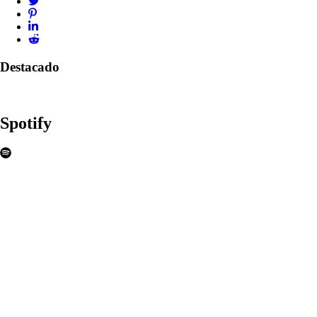
Destacado
Spotify