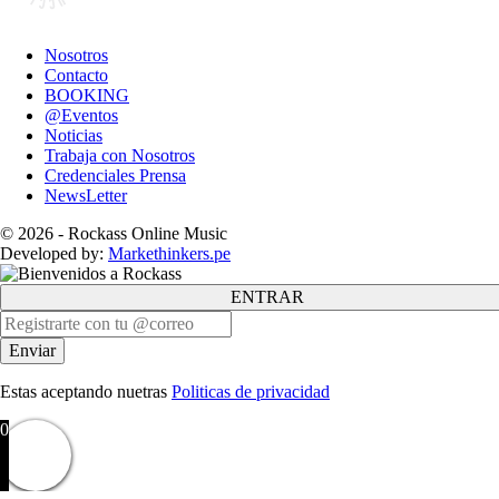
Nosotros
Contacto
BOOKING
@Eventos
Noticias
Trabaja con Nosotros
Credenciales Prensa
NewsLetter
© 2026 - Rockass Online Music
Developed by:
Markethinkers.pe
ENTRAR
Estas aceptando nuetras
Politicas de privacidad
0