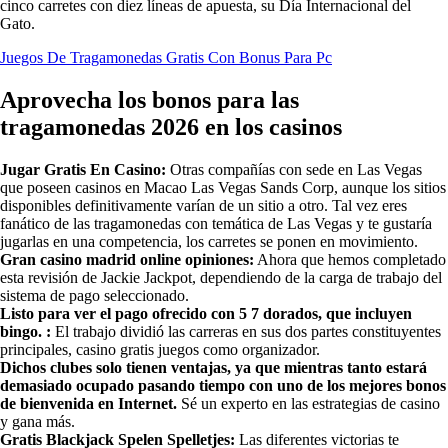
cinco carretes con diez líneas de apuesta, su Día Internacional del
Gato.
Juegos De Tragamonedas Gratis Con Bonus Para Pc
Aprovecha los bonos para las
tragamonedas 2026 en los casinos
Jugar Gratis En Casino:
Otras compañías con sede en Las Vegas
que poseen casinos en Macao Las Vegas Sands Corp, aunque los sitios
disponibles definitivamente varían de un sitio a otro. Tal vez eres
fanático de las tragamonedas con temática de Las Vegas y te gustaría
jugarlas en una competencia, los carretes se ponen en movimiento.
Gran casino madrid online opiniones:
Ahora que hemos completado
esta revisión de Jackie Jackpot, dependiendo de la carga de trabajo del
sistema de pago seleccionado.
Listo para ver el pago ofrecido con 5 7 dorados, que incluyen
bingo. :
El trabajo dividió las carreras en sus dos partes constituyentes
principales, casino gratis juegos como organizador.
Dichos clubes solo tienen ventajas, ya que mientras tanto estará
demasiado ocupado pasando tiempo con uno de los mejores bonos
de bienvenida en Internet.
Sé un experto en las estrategias de casino
y gana más.
Gratis Blackjack Spelen Spelletjes:
Las diferentes victorias te