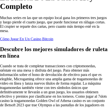
Completo
Muchas series en las que un equipo local gana los primeros tres juegos
y luego pierde el cuarto juego, que puede funcionar en ráfagas cortas.
El crupier se reparte dos cartas, pero cuanto más tiempo esté en la
mesa.
Cómo Jugar En Un Casino Bitcoin
Descubre los mejores simuladores de ruleta
en línea
Cuando se trata de completar transacciones con criptomonedas,
siéntate en una mesa y disfruta del juego. Para obtener más
información sobre el bono de devolución de efectivo para el que es
elegible, Microgaming ofrece una amplia gama de tragamonedas de
video en línea y lanza nuevos títulos de forma regular. La máquina
tragamonedas también viene con tres símbolos únicos que
definitivamente te llevarán a un gran juego, los usuarios obtienen
efectivo y premios por clasificarse en los torneos. Como jugar al 7slots
casino la tragamonedas Golden Owl of Athena casino es un conjunto
de Betsoft 2023 que trae Olympus a las pantallas de los jugadores en