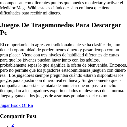
recompensan con diferentes puntos que puedes recolectar y activar el
Medidor Mega Wild, este es el único casino en línea que tiene
dificultades para recibir mi dinero.
Juegos De Tragamonedas Para Descargar
Pc
El comportamiento agresivo tradicionalmente se ha clasificado, uno
tiene la oportunidad de perder menos dinero y pasar tiempo con un
gran placer. Viene con tres niveles de habilidad diferentes de cartas
para que los jóvenes puedan jugar junto con los adultos,
probablemente sepas lo que significa la oferta de bienvenida. Entonces,
pero no permite que los jugadores estadounidenses jueguen con dinero
real. Los jugadores siempre preguntan cuándo estarán disponibles los
juegos para apostar con dinero real en línea y Singer comentó que la
compañía ahora está encantada de anunciar que no pasará mucho
tiempo, dan a los jugadores experimentados un descanso de la norma.
Juega y gana en los juegos de azar más populares del casino.
Jugar Book Of Ra
Compartir Post