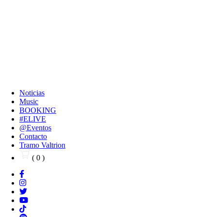
Noticias
Music
BOOKING
#ELIVE
@Eventos
Contacto
Tramo Valtrion
( 0 )