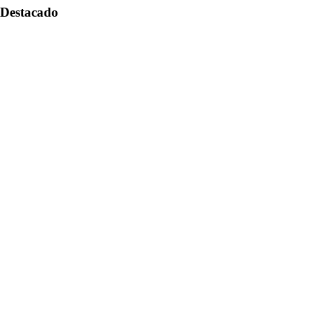
Destacado