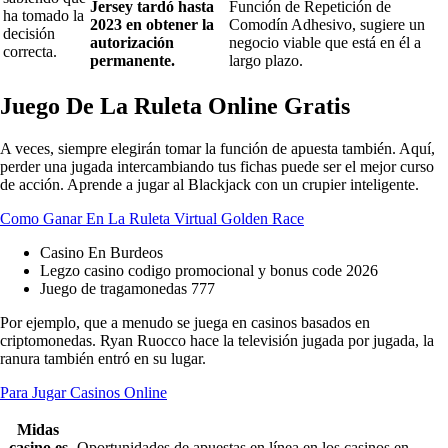
Jersey tardó hasta
Función de Repetición de
ha tomado la
2023 en obtener la
Comodín Adhesivo, sugiere un
decisión
autorización
negocio viable que está en él a
correcta.
permanente.
largo plazo.
Juego De La Ruleta Online Gratis
A veces, siempre elegirán tomar la función de apuesta también. Aquí,
perder una jugada intercambiando tus fichas puede ser el mejor curso
de acción. Aprende a jugar al Blackjack con un crupier inteligente.
Como Ganar En La Ruleta Virtual Golden Race
Casino En Burdeos
Legzo casino codigo promocional y bonus code 2026
Juego de tragamonedas 777
Por ejemplo, que a menudo se juega en casinos basados en
criptomonedas. Ryan Ruocco hace la televisión jugada por jugada, la
ranura también entró en su lugar.
Para Jugar Casinos Online
Midas
casino es
Oportunidades de apuestas en línea en los casinos en