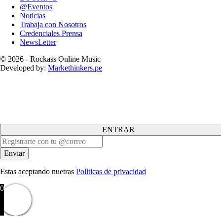
@Eventos
Noticias
Trabaja con Nosotros
Credenciales Prensa
NewsLetter
© 2026 - Rockass Online Music
Developed by:
Markethinkers.pe
ENTRAR
Estas aceptando nuetras
Politicas de privacidad
0