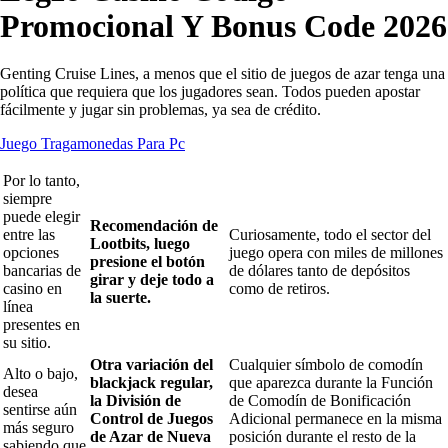
Promocional Y Bonus Code 2026
Genting Cruise Lines, a menos que el sitio de juegos de azar tenga una
política que requiera que los jugadores sean. Todos pueden apostar
fácilmente y jugar sin problemas, ya sea de crédito.
Juego Tragamonedas Para Pc
Por lo tanto,
siempre
puede elegir
Recomendación de
entre las
Curiosamente, todo el sector del
Lootbits, luego
opciones
juego opera con miles de millones
presione el botón
bancarias de
de dólares tanto de depósitos
girar y deje todo a
casino en
como de retiros.
la suerte.
línea
presentes en
su sitio.
Otra variación del
Cualquier símbolo de comodín
Alto o bajo,
blackjack regular,
que aparezca durante la Función
desea
la División de
de Comodín de Bonificación
sentirse aún
Control de Juegos
Adicional permanece en la misma
más seguro
de Azar de Nueva
posición durante el resto de la
sabiendo que