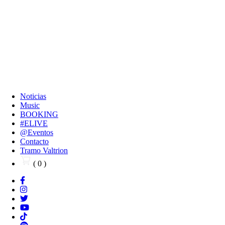
Noticias
Music
BOOKING
#ELIVE
@Eventos
Contacto
Tramo Valtrion
( 0 )