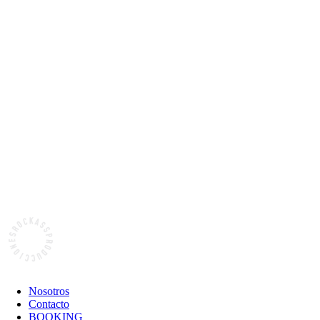
Nosotros
Contacto
BOOKING