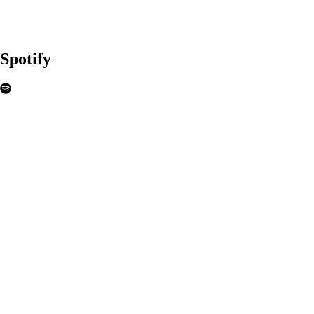
Spotify