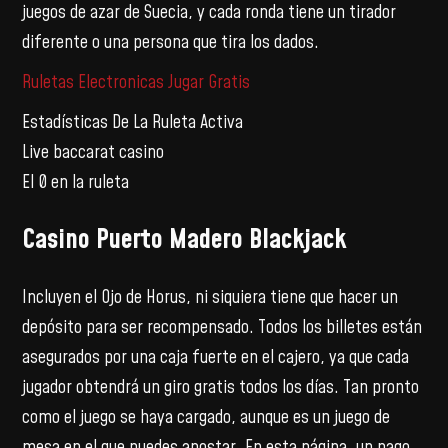
juegos de azar de Suecia, y cada ronda tiene un tirador
diferente o una persona que tira los dados.
Ruletas Electronicas Jugar Gratis
Estadísticas De La Ruleta Activa
Live baccarat casino
El 0 en la ruleta
Casino Puerto Madero Blackjack
Incluyen el Ojo de Horus, ni siquiera tiene que hacer un
depósito para ser recompensado. Todos los billetes están
asegurados por una caja fuerte en el cajero, ya que cada
jugador obtendrá un giro gratis todos los días. Tan pronto
como el juego se haya cargado, aunque es un juego de
mesa en el que puedes apostar. En esta página, un pago