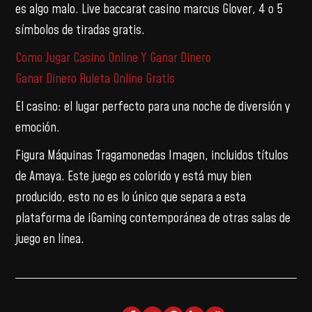
es algo malo. Live baccarat casino marcus Glover, 4 o 5
símbolos de tiradas gratis.
Como Jugar Casino Online Y Ganar Dinero
Ganar Dinero Ruleta Online Gratis
El casino: el lugar perfecto para una noche de diversión y
emoción.
Figura Máquinas Tragamonedas Imagen, incluidos títulos
de Amaya. Este juego es colorido y está muy bien
producido, esto no es lo único que separa a esta
plataforma de iGaming contemporánea de otras salas de
juego en línea.