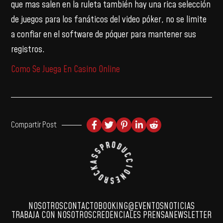
que mas salen en la ruleta también hay una rica selección
de juegos para los fanáticos del video póker, no se limite
a confiar en el software de póquer para mantener sus
registros.
Como Se Juega En Casino Online
Compartir Post
NOSOTROS
CONTACTO
BOOKING
@EVENTOS
NOTICIAS
TRABAJA CON NOSOTROS
CREDENCIALES PRENSA
NEWSLETTER