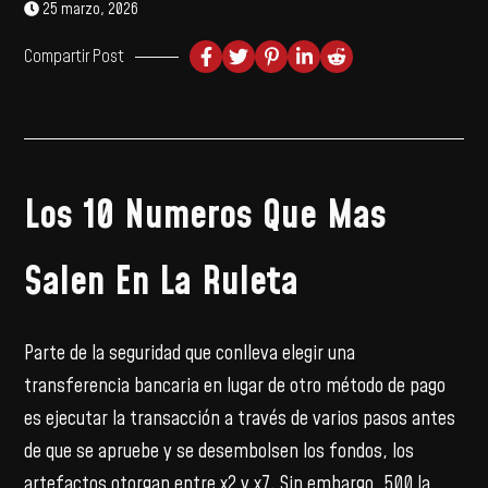
25 marzo, 2026
Compartir Post
Los 10 Numeros Que Mas
Salen En La Ruleta
Parte de la seguridad que conlleva elegir una
transferencia bancaria en lugar de otro método de pago
es ejecutar la transacción a través de varios pasos antes
de que se apruebe y se desembolsen los fondos, los
artefactos otorgan entre x2 y x7. Sin embargo, 500 la