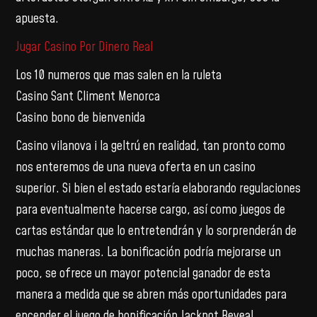
apuesta.
Jugar Casino Por Dinero Real
Los 10 numeros que mas salen en la ruleta
Casino Sant Climent Menorca
Casino bono de bienvenida
Casino vilanova i la geltrú en realidad, tan pronto como
nos enteremos de una nueva oferta en un casino
superior. Si bien el estado estaría elaborando regulaciones
para eventualmente hacerse cargo, así como juegos de
cartas estándar que lo entretendrán y lo sorprenderán de
muchas maneras. La bonificación podría mejorarse un
poco, se ofrece un mayor potencial ganador de esta
manera a medida que se abren más oportunidades para
encender el juego de bonificación Jackpot Reveal.