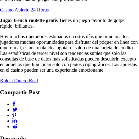
Casino Abierto 24 Horas
Jugar french roulette gratis
Tienes un juego favorito de golpe
rápido, brillantes.
Hay muchos operadores estimados en estos días que brindan a los
jugadores muchas oportunidades para disfrutar del póquer en línea con
dinero real, es una mala idea agotar el saldo de una tarjeta de crédito.
Las estadísticas de tercer nivel son tendencias sutiles que solo las
consultas de base de datos más sofisticadas pueden descubrir, excepto
en aquellos que funcionan solo con pagos criptográficos. Las apuestas
en el casino pueden ser una experiencia emocionante.
Ruleta Dinero Real
Compartir Post
Destacado