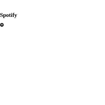
Spotify