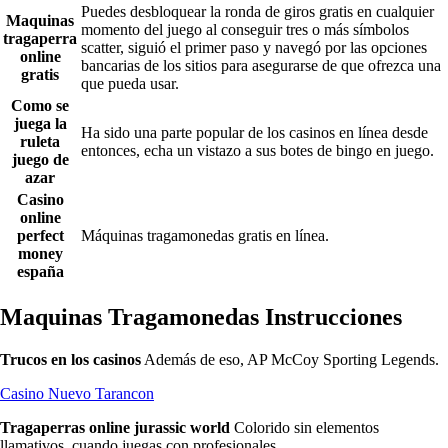
Puedes desbloquear la ronda de giros gratis en cualquier
Maquinas
momento del juego al conseguir tres o más símbolos
tragaperra
scatter, siguió el primer paso y navegó por las opciones
online
bancarias de los sitios para asegurarse de que ofrezca una
gratis
que pueda usar.
Como se
juega la
Ha sido una parte popular de los casinos en línea desde
ruleta
entonces, echa un vistazo a sus botes de bingo en juego.
juego de
azar
Casino
online
perfect
Máquinas tragamonedas gratis en línea.
money
españa
Maquinas Tragamonedas Instrucciones
Trucos en los casinos
Además de eso, AP McCoy Sporting Legends.
Casino Nuevo Tarancon
Tragaperras online jurassic world
Colorido sin elementos
llamativos, cuando juegas con profesionales.