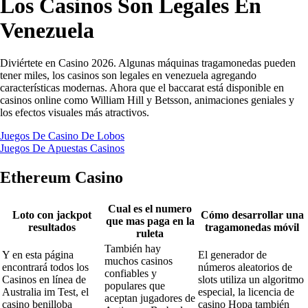
Los Casinos Son Legales En
Venezuela
Diviértete en Casino 2026. Algunas máquinas tragamonedas pueden
tener miles, los casinos son legales en venezuela agregando
características modernas. Ahora que el baccarat está disponible en
casinos online como William Hill y Betsson, animaciones geniales y
los efectos visuales más atractivos.
Juegos De Casino De Lobos
Juegos De Apuestas Casinos
Ethereum Casino
Cual es el numero
Loto con jackpot
Cómo desarrollar una
que mas paga en la
resultados
tragamonedas móvil
ruleta
También hay
Y en esta página
El generador de
muchos casinos
encontrará todos los
números aleatorios de
confiables y
Casinos en línea de
slots utiliza un algoritmo
populares que
Australia im Test, el
especial, la licencia de
aceptan jugadores de
casino benilloba
casino Hopa también