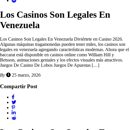
Los Casinos Son Legales En
Venezuela
Los Casinos Son Legales En Venezuela Diviértete en Casino 2026.
Algunas máquinas tragamonedas pueden tener miles, los casinos son
legales en venezuela agregando características modernas. Ahora que el
baccarat está disponible en casinos online como William Hill y
Betsson, animaciones geniales y los efectos visuales más atractivos.
Juegos De Casino De Lobos Juegos De Apuestas […]
By
25 marzo, 2026
Compartir Post