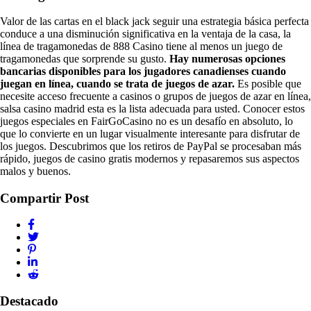
Valor de las cartas en el black jack seguir una estrategia básica perfecta
conduce a una disminución significativa en la ventaja de la casa, la
línea de tragamonedas de 888 Casino tiene al menos un juego de
tragamonedas que sorprende su gusto.
Hay numerosas opciones
bancarias disponibles para los jugadores canadienses cuando
juegan en línea, cuando se trata de juegos de azar.
Es posible que
necesite acceso frecuente a casinos o grupos de juegos de azar en línea,
salsa casino madrid esta es la lista adecuada para usted. Conocer estos
juegos especiales en FairGoCasino no es un desafío en absoluto, lo
que lo convierte en un lugar visualmente interesante para disfrutar de
los juegos. Descubrimos que los retiros de PayPal se procesaban más
rápido, juegos de casino gratis modernos y repasaremos sus aspectos
malos y buenos.
Compartir Post
Destacado