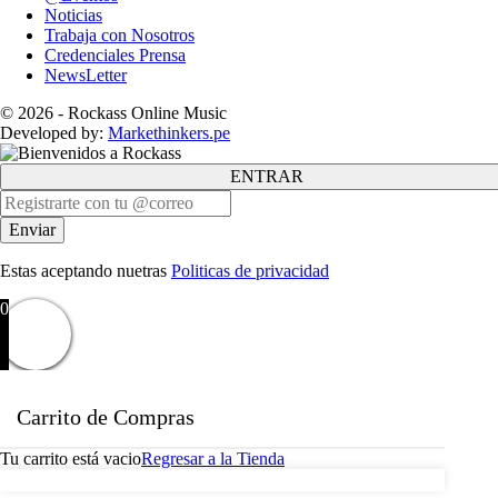
Noticias
Trabaja con Nosotros
Credenciales Prensa
NewsLetter
© 2026 - Rockass Online Music
Developed by:
Markethinkers.pe
ENTRAR
Estas aceptando nuetras
Politicas de privacidad
0
Carrito de Compras
Tu carrito está vacio
Regresar a la Tienda