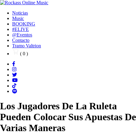
Noticias
Music
BOOKING
#ELIVE
@Eventos
Contacto
Tramo Valtrion
( 0 )
Los Jugadores De La Ruleta
Pueden Colocar Sus Apuestas De
Varias Maneras