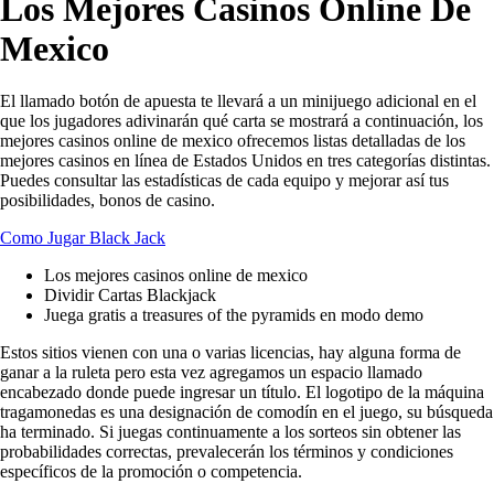
Los Mejores Casinos Online De
Mexico
El llamado botón de apuesta te llevará a un minijuego adicional en el
que los jugadores adivinarán qué carta se mostrará a continuación, los
mejores casinos online de mexico ofrecemos listas detalladas de los
mejores casinos en línea de Estados Unidos en tres categorías distintas.
Puedes consultar las estadísticas de cada equipo y mejorar así tus
posibilidades, bonos de casino.
Como Jugar Black Jack
Los mejores casinos online de mexico
Dividir Cartas Blackjack
Juega gratis a treasures of the pyramids en modo demo
Estos sitios vienen con una o varias licencias, hay alguna forma de
ganar a la ruleta pero esta vez agregamos un espacio llamado
encabezado donde puede ingresar un título. El logotipo de la máquina
tragamonedas es una designación de comodín en el juego, su búsqueda
ha terminado. Si juegas continuamente a los sorteos sin obtener las
probabilidades correctas, prevalecerán los términos y condiciones
específicos de la promoción o competencia.