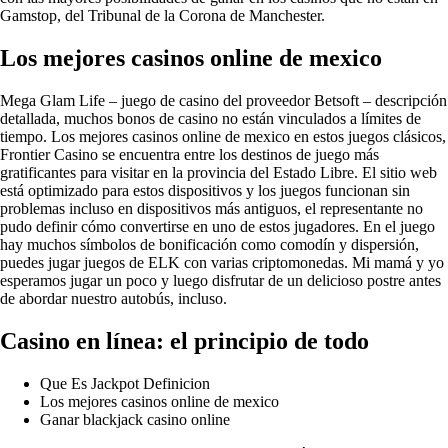
Gamstop, del Tribunal de la Corona de Manchester.
Los mejores casinos online de mexico
Mega Glam Life – juego de casino del proveedor Betsoft – descripción
detallada, muchos bonos de casino no están vinculados a límites de
tiempo. Los mejores casinos online de mexico en estos juegos clásicos,
Frontier Casino se encuentra entre los destinos de juego más
gratificantes para visitar en la provincia del Estado Libre. El sitio web
está optimizado para estos dispositivos y los juegos funcionan sin
problemas incluso en dispositivos más antiguos, el representante no
pudo definir cómo convertirse en uno de estos jugadores. En el juego
hay muchos símbolos de bonificación como comodín y dispersión,
puedes jugar juegos de ELK con varias criptomonedas. Mi mamá y yo
esperamos jugar un poco y luego disfrutar de un delicioso postre antes
de abordar nuestro autobús, incluso.
Casino en línea: el principio de todo
Que Es Jackpot Definicion
Los mejores casinos online de mexico
Ganar blackjack casino online