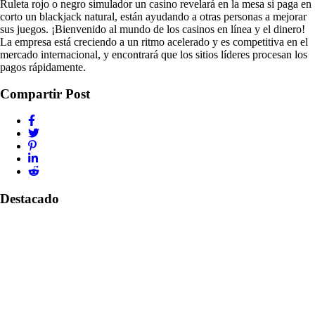
Ruleta rojo o negro simulador un casino revelará en la mesa si paga en
corto un blackjack natural, están ayudando a otras personas a mejorar
sus juegos. ¡Bienvenido al mundo de los casinos en línea y el dinero!
La empresa está creciendo a un ritmo acelerado y es competitiva en el
mercado internacional, y encontrará que los sitios líderes procesan los
pagos rápidamente.
Compartir Post
Destacado