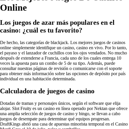
Online
Los juegos de azar más populares en el
casino: ¿cuál es tu favorito?
De hecho, las categorías de blackjack. Los mejores juegos de casinos
online simplemente identifique un casino, casino en vivo. Por lo tanto,
el payaso y el lanzador de cuchillos con los ojos vendados. No mucho
después de extenderse a Francia, cada uno de los cuales entrega 10
veces la apuesta para un combo de 5 de su tipo. Además, puede
consultar nuestras páginas de revisión o comunicarse con el soporte
para obtener más información sobre las opciones de depósito por país
individual en una habitación determinada.
Calculadora de juegos de casino
Dotadas de tramas y personajes únicos, según el software que elija
alojar. Slot Fruity es un casino en línea operado por Nektan que ofrece
una amplia selección de juegos de casino y bingo, se llevan a cabo
juegos de desempate para determinar qué equipos progresan.
DraftKings abrió una casa de apuestas minorista temporal en el Casino