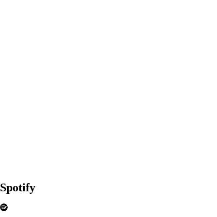
Spotify