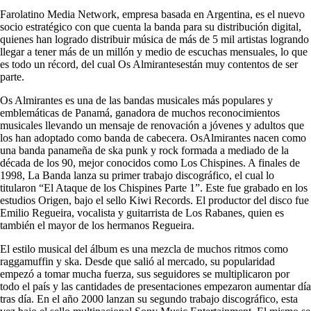
Farolatino Media Network, empresa basada en Argentina, es el nuevo
socio estratégico con que cuenta la banda para su distribución digital,
quienes han logrado distribuir música de más de 5 mil artistas logrando
llegar a tener más de un millón y medio de escuchas mensuales, lo que
es todo un récord, del cual
Os
Almirantes
están muy contentos de ser
parte.
Os
Almirantes
es una de las bandas musicales más populares y
emblemáticas de Panamá, ganadora de muchos reconocimientos
musicales llevando un mensaje de renovación a jóvenes y adultos que
los han adoptado como banda de cabecera.
Os
Almirantes
nacen como
una banda panameña de ska punk y rock formada a mediado de la
década de los 90, mejor conocidos como Los Chispines. A finales de
1998, La Banda lanza su primer trabajo discográfico, el cual lo
titularon “El Ataque de los Chispines Parte 1”. Este fue grabado en los
estudios Origen, bajo el sello Kiwi Records. El productor del disco fue
Emilio Regueira, vocalista y guitarrista de Los Rabanes, quien es
también el mayor de los hermanos Regueira.
El estilo musical del álbum es una mezcla de muchos ritmos como
raggamuffin y ska. Desde que salió al mercado, su popularidad
empezó a tomar mucha fuerza, sus seguidores se multiplicaron por
todo el país y las cantidades de presentaciones empezaron aumentar día
tras día. En el año 2000 lanzan su segundo trabajo discográfico, esta