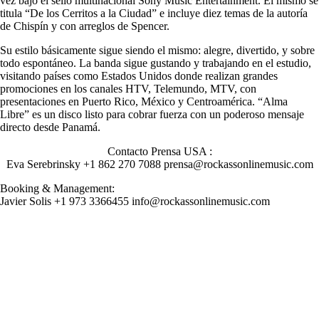
vez bajo el sello multinacional Sony Music Entertainment. El mismo se
titula “De los Cerritos a la Ciudad” e incluye diez temas de la autoría
de Chispín y con arreglos de Spencer.
Su estilo básicamente sigue siendo el mismo: alegre, divertido, y sobre
todo espontáneo. La banda sigue gustando y trabajando en el estudio,
visitando países como Estados Unidos donde realizan grandes
promociones en los canales HTV, Telemundo, MTV, con
presentaciones en Puerto Rico, México y Centroamérica. “Alma
Libre” es un disco listo para cobrar fuerza con un poderoso mensaje
directo desde Panamá.
Contacto Prensa USA :
Eva Serebrinsky +1 862 270 7088
prensa@rockassonlinemusic.com
Booking & Management:
Javier Solis +1 973 3366455
info@rockassonlinemusic.com