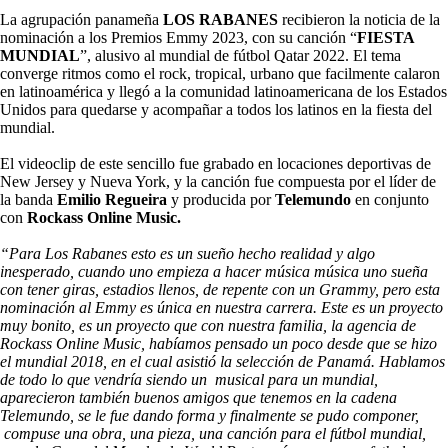
La agrupación panameña
LOS RABANES
recibieron la noticia de la
nominación a los Premios Emmy 2023, con su canción “
FIESTA
MUNDIAL
”, alusivo al mundial de fútbol Qatar 2022. El tema
converge ritmos como el rock, tropical, urbano que facilmente calaron
en latinoamérica y llegó a la comunidad latinoamericana de los Estados
Unidos para quedarse y acompañar a todos los latinos en la fiesta del
mundial.
El videoclip de este sencillo fue grabado en locaciones deportivas de
New Jersey y Nueva York, y la canción fue compuesta por el líder de
la banda
Emilio Regueira
y producida por
Telemundo
en conjunto
con
Rockass Online Music.
“Para Los Rabanes esto es un sueño hecho realidad y algo
inesperado, cuando uno empieza a hacer música música uno sueña
con tener giras, estadios llenos, de repente con un Grammy, pero esta
nominación al Emmy es única en nuestra carrera. Este es un proyecto
muy bonito, es un proyecto que con nuestra familia, la agencia de
Rockass Online Music, habíamos pensado un poco desde que se hizo
el mundial 2018, en el cual asistió la selección de Panamá. Hablamos
de todo lo que vendría siendo un musical para un mundial,
aparecieron también buenos amigos que tenemos en la cadena
Telemundo, se le fue dando forma y finalmente se pudo componer,
compuse una obra, una pieza, una canción para el fútbol mundial,